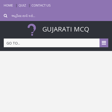
HOME
QUIZ
CONTACT US
GUJARATI MCQ
GO TO...