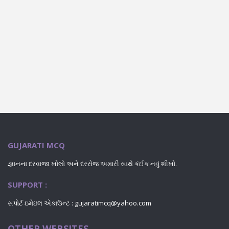
GUJARATI MCQ
જ્ઞાનના દરવાજા ખોલો અને દરરોજ અમારી સાથે કંઈક નવું શીખો.
SUPPORT :
સપોર્ટ ઇમેઇલ એકાઉન્ટ :
gujaratimcq@yahoo.com
OTHER WEBSITES