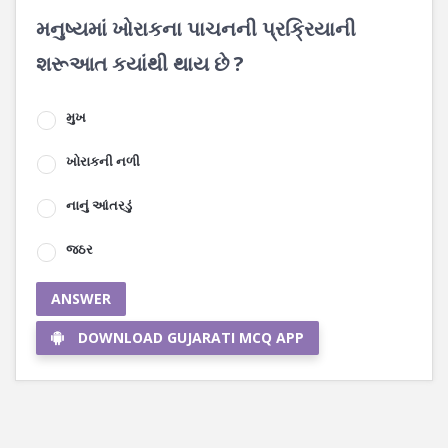
મનુષ્યમાં ખોરાકના પાચનની પ્રક્રિયાની
શરૂઆત કયાંથી થાય છે ?
મુખ
ખોરાકની નળી
નાનું આંતરડું
જઠર
ANSWER
DOWNLOAD GUJARATI MCQ APP