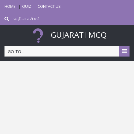
HOME
QUIZ
CONTACT US
GUJARATI MCQ
GO TO...