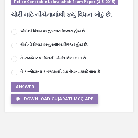
Police Constable Lokrakshak Exam Paper (3-5-2015)
ચોરી માટે નીચેનામાંથી કયું વિધાન ખોટું છે.
ચોરીની વિષય વસ્તુ જંગમ મિલ્કત હોય છે.
ચોરીની વિષય વસ્તુ સ્થાવર મિલ્કત હોય છે.
તે કબ્જેદાર વ્યકિતની સંમતિ વિના થાય છે.
તે કબ્જેદારના કબજામાંથી લઇ લેવાના ઇરાદે થાય છે.
ANSWER
DOWNLOAD GUJARATI MCQ APP