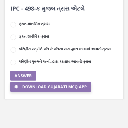
IPC - 498-ક મુજબ ત્રાસ એટલે
ફકત માનસિક ત્રાસ
ફકત શારીરિક ત્રાસ
પરિણીત સ્ત્રીને પતિ કે પતિના સગા દ્વારા કરવામાં આવતો ત્રાસ
પરિણીત પુરૂષને પત્ની દ્વારા કરવામાં આવતો ત્રાસ
ANSWER
DOWNLOAD GUJARATI MCQ APP