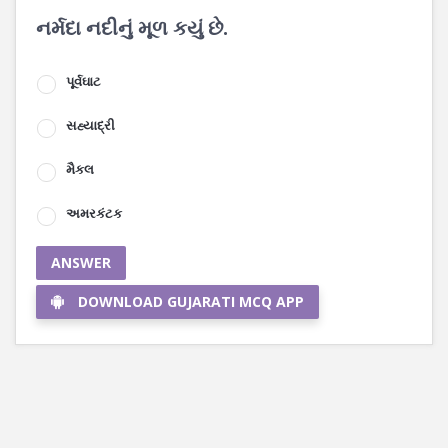
નર્મદા નદીનું મૂળ કયું છે.
પૂર્વઘાટ
સહ્યાદ્રી
મૈકલ
અમરકંટક
ANSWER
DOWNLOAD GUJARATI MCQ APP