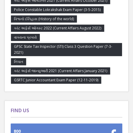
કરંટ અફેર્સ ઓક્ટોબર 2021 (Current Affairs October 2021)
Police Constable Lokrakshak Exam Paper (3-5-2015)
વિશ્વનો ઈતિહાસ (History of the world)
કરંટ અફેર્સ ઓગસ્ટ 2022 (Current Affairs August 2022)
વાક્યના પ્રકારો
GPSC State Tax Inspector (STI) Class 3 Question Paper (7-3-
2021)
નિપાત
કરંટ અફેર્સ જાન્યુઆરી 2021 (Current Affairs January 2021)
GSRTC Junior Accountant Exam Paper (12-11-2019)
FIND US
800