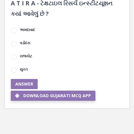
A T I R A - ટેક્ષટાઇલ રિસર્ચ ઇન્સ્ટીટયૂશન
કયાં આવેલું છે ?
અમદાવાદ
વડોદરા
રાજકોટ
સુરત
ANSWER
DOWNLOAD GUJARATI MCQ APP