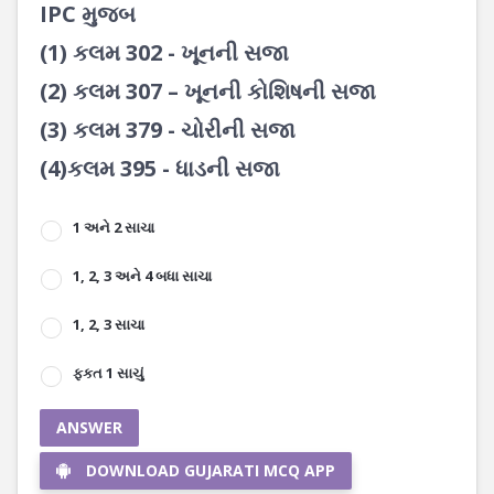
IPC મુજબ
(1) કલમ 302 - ખૂનની સજા
(2) કલમ 307 – ખૂનની કોશિષની સજા
(3) કલમ 379 - ચોરીની સજા
(4)કલમ 395 - ધાડની સજા
1 અને 2 સાચા
1, 2, 3 અને 4 બધા સાચા
1, 2, 3 સાચા
ફકત 1 સાચું
ANSWER
DOWNLOAD GUJARATI MCQ APP