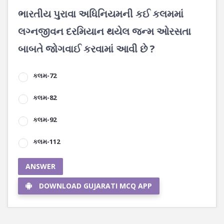
ભારતીય પુરાવા અધિનિયમની કઈ કલમમાં
લગ્નજીવન દરમિયાન થયેલ જન્મ ઓરસતા
બાબતે જોગવાઈ કરવામાં આવી છે ?
કલમ-72
કલમ-82
કલમ-92
કલમ-112
ANSWER
DOWNLOAD GUJARATI MCQ APP