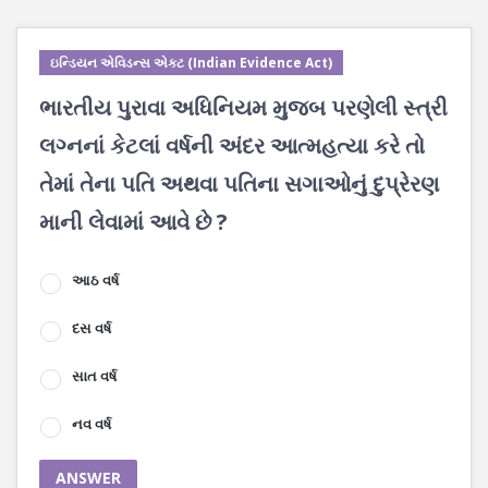
ઇન્ડિયન એવિડન્સ એક્ટ (Indian Evidence Act)
ભારતીય પુરાવા અધિનિયમ મુજબ પરણેલી સ્ત્રી
લગ્નનાં કેટલાં વર્ષની અંદર આત્મહત્યા કરે તો
તેમાં તેના પતિ અથવા પતિના સગાઓનું દુપ્રેરણ
માની લેવામાં આવે છે ?
આઠ વર્ષ
દસ વર્ષ
સાત વર્ષ
નવ વર્ષ
ANSWER