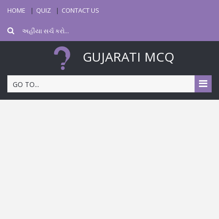
HOME
QUIZ
CONTACT US
GUJARATI MCQ
GO TO...