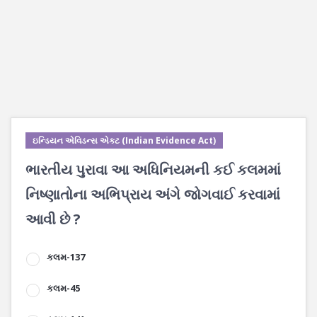
ઇન્ડિયન એવિડન્સ એક્ટ (Indian Evidence Act)
ભારતીય પુરાવા આ અધિનિયમની કઈ કલમમાં
નિષ્ણાતોના અભિપ્રાય અંગે જોગવાઈ કરવામાં
આવી છે ?
કલમ-137
કલમ-45