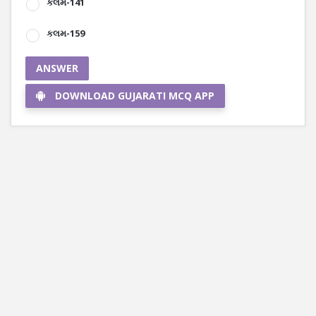
કલમ-141
કલમ-159
ANSWER
DOWNLOAD GUJARATI MCQ APP