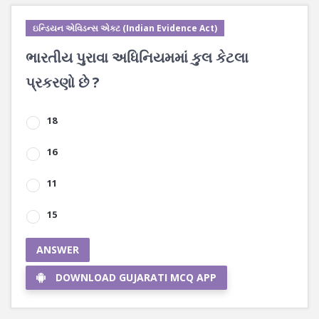
ઇન્ડિયન એવિડન્સ એક્ટ (Indian Evidence Act)
ભારતીય પુરાવા અધિનિયમમાં કુલ કેટલા
પ્રકરણો છે ?
18
16
11
15
ANSWER
DOWNLOAD GUJARATI MCQ APP