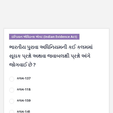
ઇન્ડિયન એવિડન્સ એક્ટ (Indian Evidence Act)
ભારતીય પુરાવા અધિનિયમની કઈ કલમમાં
સૂચક પ્રશ્નો અથવા જવાબલક્ષી પ્રશ્નો અંગે
જોગવાઈ છે ?
કલમ-137
કલમ-118
કલમ-159
કલમ-141