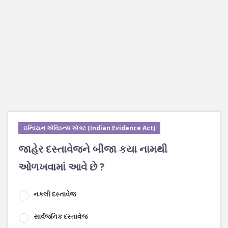
ઇન્ડિયન એવિડન્સ એક્ટ (Indian Evidence Act)
જાહેર દસ્તાવેજને બીજા કયા નામથી
ઓળખવામાં આવે છે ?
નકલી દસ્તાવેજ
સાર્વજનિક દસ્તાવેજ