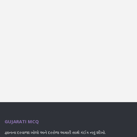
GUJARATI MCQ
જ્ઞાનના દરવાજા ખોલો અને દરરોજ અમારી સાથે કંઈક નવું શીખો.