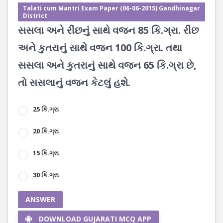
Talati cum Mantri Exam Paper (06-06-2015) Gandhinagar
District
સસલા અને રીંછનું સાથે વજન 85 કિ.ગ્રા. રીંછ
અને કુતરાનું સાથે વજન 100 કિ.ગ્રા. તથા
સસલા અને કુતરાનું સાથે વજન 65 કિ.ગ્રા છે,
તો સસલાનું વજન કેટલું હશે.
25 કિ.ગ્રા
20 કિ.ગ્રા
15 કિ.ગ્રા
30 કિ.ગ્રા
ANSWER
DOWNLOAD GUJARATI MCQ APP