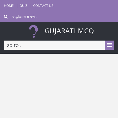
HOME
QUIZ
CONTACT US
GUJARATI MCQ
GO TO...