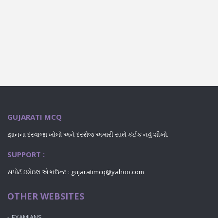
GUJARATI MCQ
જ્ઞાનના દરવાજા ખોલો અને દરરોજ અમારી સાથે કંઈક નવું શીખો.
SUPPORT :
સપોર્ટ ઇમેઇલ એકાઉન્ટ :
gujaratimcq@yahoo.com
OTHER WEBSITES
EXAMIANS