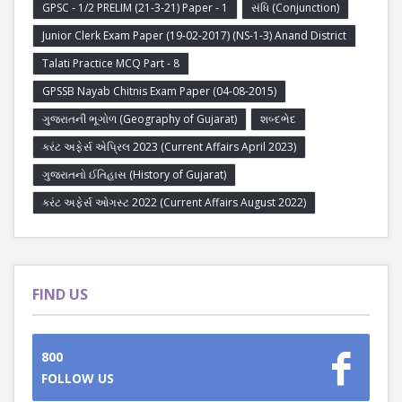
GPSC - 1/2 PRELIM (21-3-21) Paper - 1
સંધિ (Conjunction)
Junior Clerk Exam Paper (19-02-2017) (NS-1-3) Anand District
Talati Practice MCQ Part - 8
GPSSB Nayab Chitnis Exam Paper (04-08-2015)
ગુજરાતની ભૂગોળ (Geography of Gujarat)
શબ્દભેદ
કરંટ અફેર્સ એપ્રિલ 2023 (Current Affairs April 2023)
ગુજરાતનો ઈતિહાસ (History of Gujarat)
કરંટ અફેર્સ ઓગસ્ટ 2022 (Current Affairs August 2022)
FIND US
800
FOLLOW US