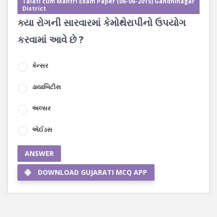
Talati cum Mantri Exam Paper (06-06-2015) Gandhinagar
District
ક્યા રોગની સારવારમાં કેમોથેરાપીનો ઉપયોગ
કરવામાં આવે છે ?
કેન્સર
ડાયાબિટીસ
અલ્સર
એઈડસ
ANSWER
DOWNLOAD GUJARATI MCQ APP