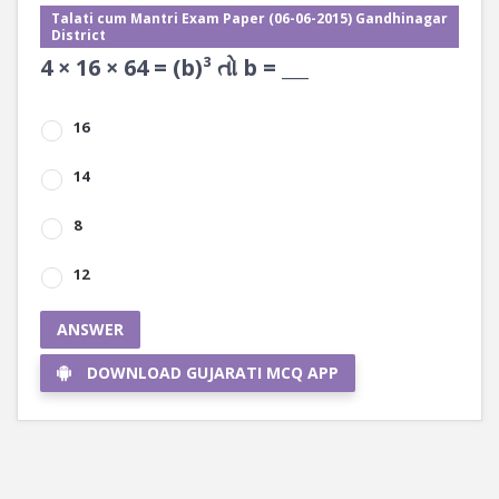
Talati cum Mantri Exam Paper (06-06-2015) Gandhinagar
District
4 × 16 × 64 = (b)³ તો b = ___
16
14
8
12
ANSWER
DOWNLOAD GUJARATI MCQ APP