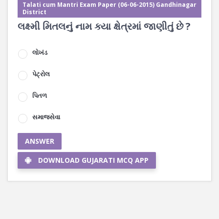
Talati cum Mantri Exam Paper (06-06-2015) Gandhinagar
District
લક્ષ્મી મિતલનું નામ ક્યા ક્ષેત્રમાં જાણીતું છે ?
લોખંડ
પેટ્રોલ
પિતળ
સમાજસેવા
ANSWER
DOWNLOAD GUJARATI MCQ APP