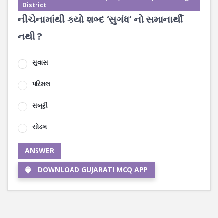
District
નીચેનામાંથી ક્યો શબ્દ ‘સુગંધ’ નો સમાનાર્થી
નથી ?
સુવાસ
પરિમલ
સબૂરી
સોડમ
ANSWER
DOWNLOAD GUJARATI MCQ APP