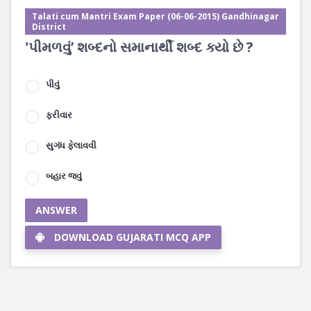
Talati cum Mantri Exam Paper (06-06-2015) Gandhinagar
District
'પીમળવું’ શબ્દનો સમાનાર્થી શબ્દ ક્યો છે ?
પીવું
ફરીવાર
સુગંધ ફેલાવવી
બહાર જવું
ANSWER
DOWNLOAD GUJARATI MCQ APP