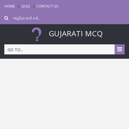
HOME
QUIZ
CONTACT US
GUJARATI MCQ
GO TO...