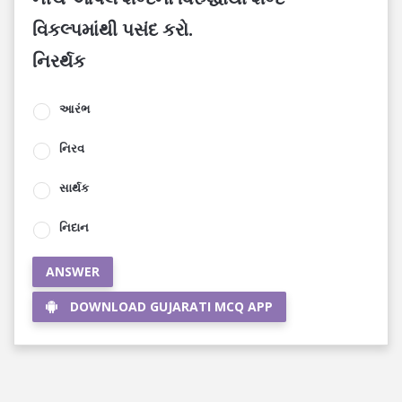
વિકલ્પમાંથી પસંદ કરો.
નિરર્થક
આરંભ
નિરવ
સાર્થક
નિદાન
ANSWER
DOWNLOAD GUJARATI MCQ APP