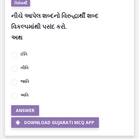
વિરોધાર્થી
નીચે આપેલ શબ્દનો વિરુદ્ધાર્થી શબ્દ
વિકલ્પમાંથી પસંદ કરો.
અથ
ઈતિ
નીતિ
જાતિ
અતિ
ANSWER
DOWNLOAD GUJARATI MCQ APP