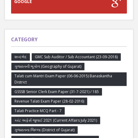
GOOGLE
CATEGORY
શબ્દભેદ
GMC Sub Auditor / Sub Accountant (23-09-2018)
ગુજરાતની ભૂગોળ (Geography of Gujarat)
Talati cum Mantri Exam Paper (06-06-2015) Banaskantha
District
GSSSB Senior Clerk Exam Paper (31-7-2021) / 185
Revenue Talati Exam Paper (28-02-2016)
Talati Practice MCQ Part - 7
કરંટ અફેર્સ જુલાઈ 2021 (Current Affairs July 2021)
ગુજરાતના જિલ્લા (District of Gujarat)