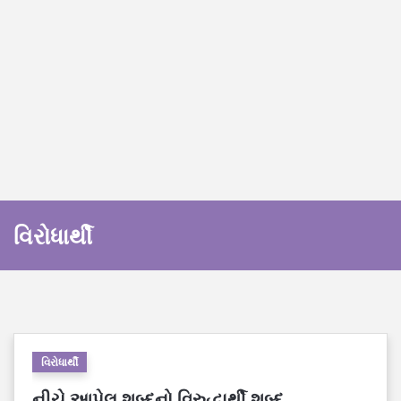
વિરોધાર્થી
વિરોધાર્થી
નીચે આપેલ શબ્દનો વિરુદ્ધાર્થી શબ્દ