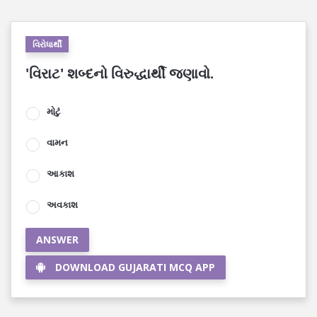
વિરોધાર્થી
'વિરાટ' શબ્દનો વિરુદ્ધાર્થી જણાવો.
મોટું
વામન
આકાશ
અવકાશ
ANSWER
DOWNLOAD GUJARATI MCQ APP