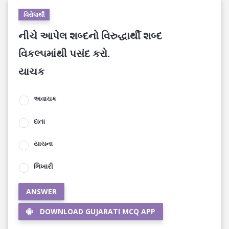
વિરોધાર્થી
નીચે આપેલ શબ્દનો વિરુદ્ધાર્થી શબ્દ
વિકલ્પમાંથી પસંદ કરો.
યાચક
અવાચક
દાતા
યાચના
ભિખારી
ANSWER
DOWNLOAD GUJARATI MCQ APP