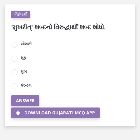
વિરોધાર્થી
'મુખરીત્' શબ્દનો વિરુદ્ધાર્થી શબ્દ શોધો.
બોલકો
મૂક
મુખ
કંઠસ્થ
ANSWER
DOWNLOAD GUJARATI MCQ APP