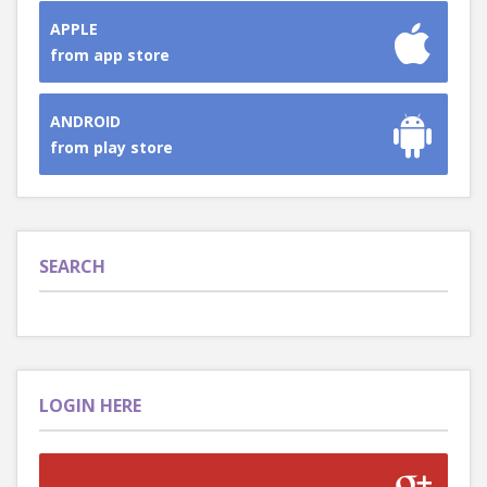
APPLE
from app store
ANDROID
from play store
SEARCH
LOGIN HERE