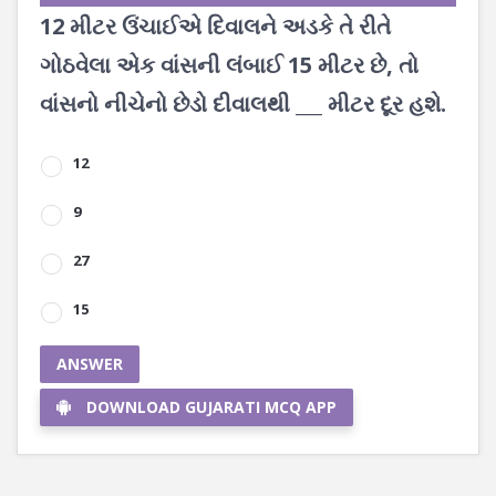
12 મીટર ઉંચાઈએ દિવાલને અડકે તે રીતે
ગોઠવેલા એક વાંસની લંબાઈ 15 મીટર છે, તો
વાંસનો નીચેનો છેડો દીવાલથી ___ મીટર દૂર હશે.
12
9
27
15
ANSWER
DOWNLOAD GUJARATI MCQ APP