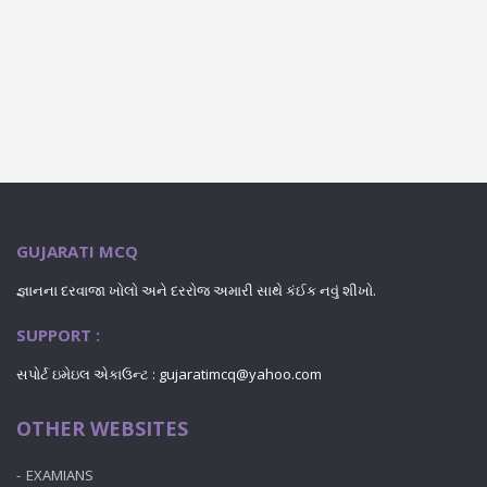
GUJARATI MCQ
જ્ઞાનના દરવાજા ખોલો અને દરરોજ અમારી સાથે કંઈક નવું શીખો.
SUPPORT :
સપોર્ટ ઇમેઇલ એકાઉન્ટ :
gujaratimcq@yahoo.com
OTHER WEBSITES
EXAMIANS