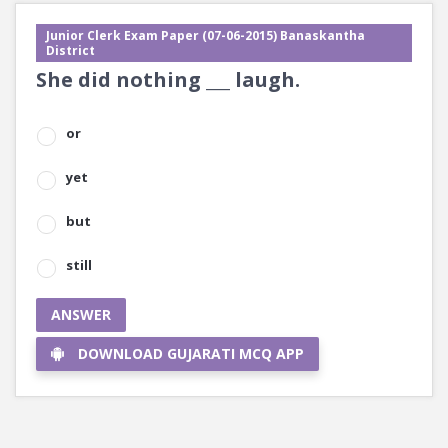
Junior Clerk Exam Paper (07-06-2015) Banaskantha
District
She did nothing ___ laugh.
or
yet
but
still
ANSWER
DOWNLOAD GUJARATI MCQ APP