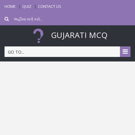
HOME
QUIZ
CONTACT US
GUJARATI MCQ
GO TO...