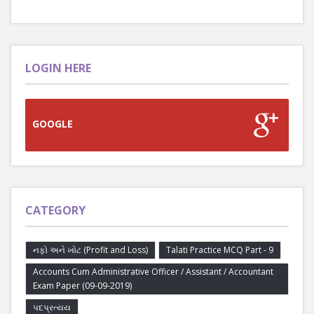
LOGIN HERE
GOOGLE
CATEGORY
નફો અને ખોટ (Profit and Loss)
Talati Practice MCQ Part - 9
Accounts Cum Administrative Officer / Assistant / Accountant
Exam Paper (09-09-2019)
પદપ્રત્યય