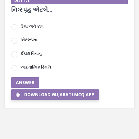
District
નિઃસ્પૃહ એટલે...
દિશા અને કામ
એકરૂપતા
ઈચ્છા વિનાનું
આધ્યાત્મિક સ્થિતિ
ANSWER
DOWNLOAD GUJARATI MCQ APP