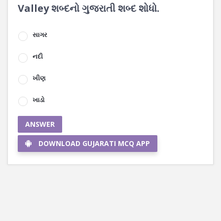
Valley શબ્દનો ગુજરાતી શબ્દ શોધો.
સાગર
નદી
ખીણ
ખાડો
ANSWER
DOWNLOAD GUJARATI MCQ APP