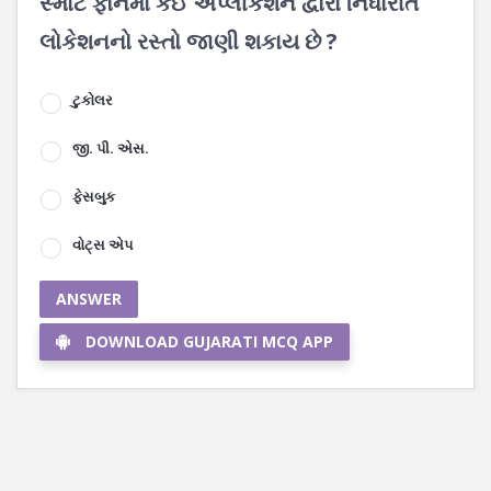
સ્માર્ટ ફોનમાં કઈ એપ્લીકેશન દ્વારા નિર્ધારીત
લોકેશનનો રસ્તો જાણી શકાય છે ?
ટુકોલર
જી. પી. એસ.
ફેસબુક
વોટ્સ એપ
ANSWER
DOWNLOAD GUJARATI MCQ APP