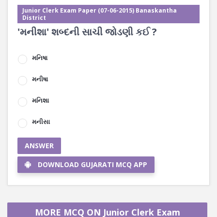
Junior Clerk Exam Paper (07-06-2015) Banaskantha
District
'મનીશા' શબ્દની સાચી જોડણી કઈ ?
મનિષા
મનીષા
મનિશા
મનીસા
ANSWER
DOWNLOAD GUJARATI MCQ APP
MORE MCQ ON Junior Clerk Exam