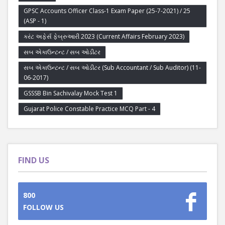
GPSC Accounts Officer Class-1 Exam Paper (25-7-2021) / 25
(ASP - 1)
કરંટ અફેર્સ ફેબ્રુઆરી 2023 (Current Affairs February 2023)
સબ એકાઉન્ટન્ટ / સબ ઓડીટર
સબ એકાઉન્ટન્ટ / સબ ઓડીટર (Sub Accountant / Sub Auditor) (11-
06-2017)
GSSSB Bin Sachivalay Mock Test 1
Gujarat Police Constable Practice MCQ Part - 4
FIND US
800
FOLLOW US