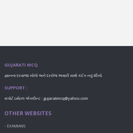
GUJARATI MCQ
જ્ઞાનના દરવાજા ખોલો અને દરરોજ અમારી સાથે કંઈક નવું શીખો.
SUPPORT :
સપોર્ટ ઇમેઇલ એકાઉન્ટ :
gujaratimcq@yahoo.com
OTHER WEBSITES
EXAMIANS