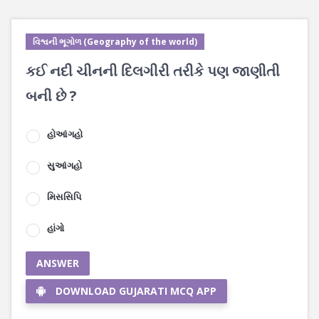
વિશ્વની ભૂગોળ (Geography of the world)
કઈ નદી ચીનની દિલગીરી તરીકે પણ જાણીતી
બની છે ?
હોઆંગહો
સુઆંગહો
મિસસિપિ
હાંગો
ANSWER
DOWNLOAD GUJARATI MCQ APP