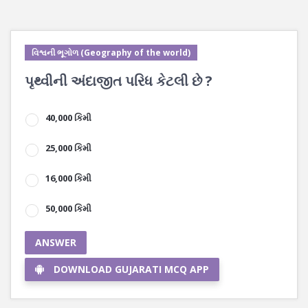
વિશ્વની ભૂગોળ (Geography of the world)
પૃથ્વીની અંદાજીત પરિધ કેટલી છે ?
40,000 કિમી
25,000 કિમી
16,000 કિમી
50,000 કિમી
ANSWER
DOWNLOAD GUJARATI MCQ APP