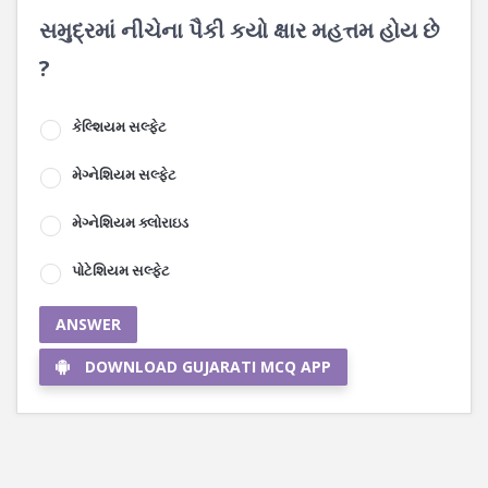
સમુદ્રમાં નીચેના પૈકી કયો ક્ષાર મહત્તમ હોય છે
?
કેલ્શિયમ સલ્ફેટ
મેગ્નેશિયમ સલ્ફેટ
મેગ્નેશિયમ ક્લોરાઇડ
પોટેશિયમ સલ્ફેટ
ANSWER
DOWNLOAD GUJARATI MCQ APP