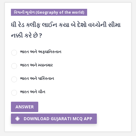
વિશ્વની ભૂગોળ (Geography of the world)
ધી રેડ ક્લીફ લાઈન કયા બે દેશો વચ્ચેની સીમા
નક્કી કરે છે ?
ભારત અને અફઘાનિસ્તાન
ભારત અને મ્યાનમાર
ભારત અને પાકિસ્તાન
ભારત અને ચીન
ANSWER
DOWNLOAD GUJARATI MCQ APP