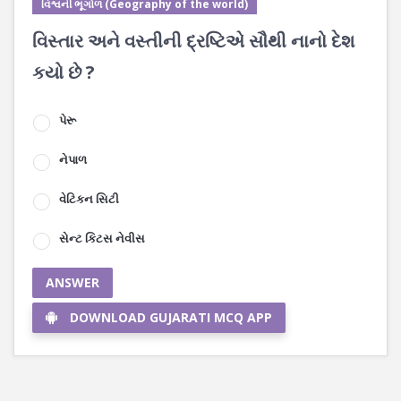
વિશ્વની ભૂગોળ (Geography of the world)
વિસ્તાર અને વસ્તીની દ્રષ્ટિએ સૌથી નાનો દેશ
કયો છે ?
પેરૂ
નેપાળ
વેટિકન સિટી
સેન્ટ કિટસ નેવીસ
ANSWER
DOWNLOAD GUJARATI MCQ APP