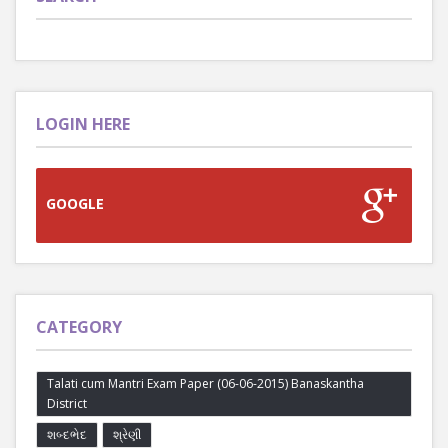
LOGIN HERE
GOOGLE
CATEGORY
Talati cum Mantri Exam Paper (06-06-2015) Banaskantha
District
શબ્દભેદ
શ્રેણી