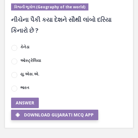
વિશ્વની ભૂગોળ (Geography of the world)
નીચેના પૈકી કયા દેશને સૌથી લાંબો દરિયા
કિનારો છે ?
કેનેડા
ઓસ્ટ્રેલિયા
યુ.એસ.એ.
ભારત
ANSWER
DOWNLOAD GUJARATI MCQ APP