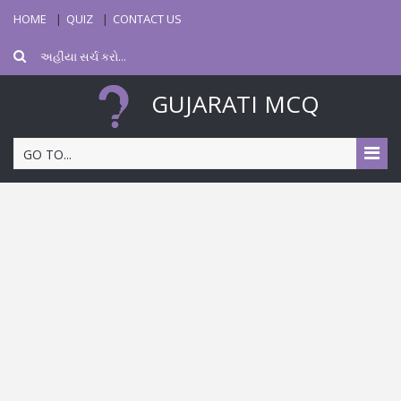
HOME
QUIZ
CONTACT US
GUJARATI MCQ
GO TO...