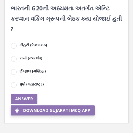
ભારતની G20ની અધ્યક્ષતા અંતર્ગત એન્ટિ
કરપ્શન વર્કિંગ ગ્રૂપની બેઠક ક્યા યોજાઈ હતી
?
ટીહરી (ઉત્તરાખંડ)
રાંચી (ઝારખંડ)
ઈમ્ફાલ (મણિપુર)
પુણે (મહારાષ્ટ્ર)
ANSWER
DOWNLOAD GUJARATI MCQ APP