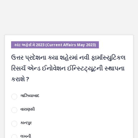
કરંટ અફેર્સ મે 2023 (Current Affairs May 2023)
ઉત્તર પ્રદેશના ક્યા શહેરમાં નવી ફાર્માસ્યુટિકલ
રિસર્ચ એન્ડ ઈનોવેશન ઈન્સ્ટિટ્યૂટની સ્થાપના
કરાશે ?
ગાઝિયાબાદ
વારાણસી
કાનપુર
લખનૌ