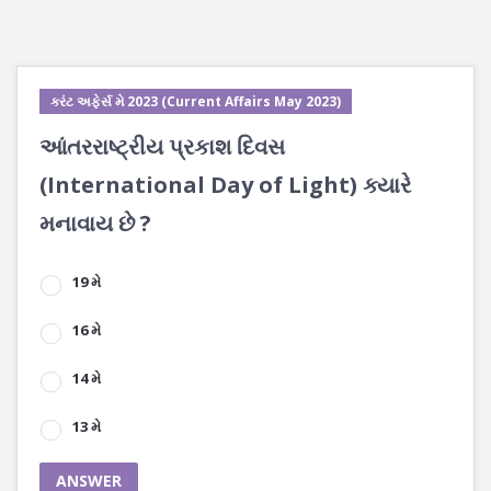
કરંટ અફેર્સ મે 2023 (Current Affairs May 2023)
આંતરરાષ્ટ્રીય પ્રકાશ દિવસ
(International Day of Light) ક્યારે
મનાવાય છે ?
19 મે
16 મે
14 મે
13 મે
ANSWER