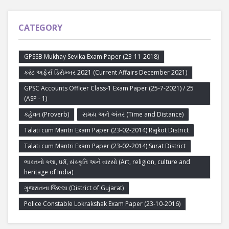
CATEGORY
GPSSB Mukhay Sevika Exam Paper (23-11-2018)
કરંટ અફેર્સ ડિસેમ્બર 2021 (Current Affairs December 2021)
GPSC Accounts Officer Class-1 Exam Paper (25-7-2021) / 25
(ASP - 1)
કહેવત (Proverb)
સમય અને અંતર (Time and Distance)
Talati cum Mantri Exam Paper (23-02-2014) Rajkot District
Talati cum Mantri Exam Paper (23-02-2014) Surat District
ભારતનો કલા, ધર્મ, સંસ્કૃતિ અને વારસો (Art, religion, culture and
heritage of India)
ગુજરાતના જિલ્લા (District of Gujarat)
Police Constable Lokrakshak Exam Paper (23-10-2016)