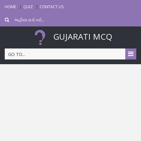
HOME
QUIZ
CONTACT US
GUJARATI MCQ
GO TO...