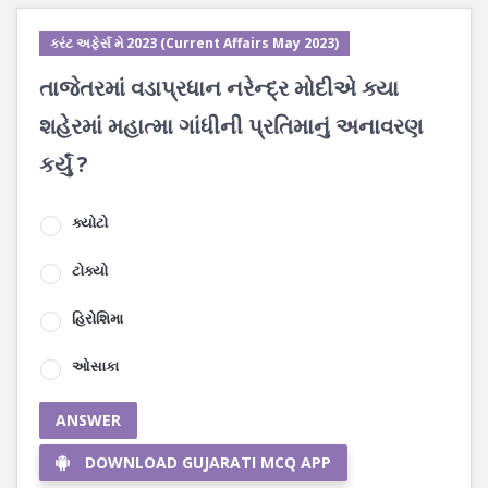
કરંટ અફેર્સ મે 2023 (Current Affairs May 2023)
તાજેતરમાં વડાપ્રધાન નરેન્દ્ર મોદીએ ક્યા
શહેરમાં મહાત્મા ગાંધીની પ્રતિમાનું અનાવરણ
કર્યું ?
ક્યોટો
ટોક્યો
હિરોશિમા
ઓસાકા
ANSWER
DOWNLOAD GUJARATI MCQ APP