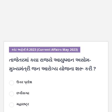
કરંટ અફેર્સ મે 2023 (Current Affairs May 2023)
તાજેતરમાં ક્યા રાજ્યે આયુષ્માન અસોમ-
મુખ્યમંત્રી જન આરોગ્ય યોજના શરૂ કરી ?
ઉત્તર પ્રદેશ
છત્તીસગઢ
મહારાષ્ટ્ર