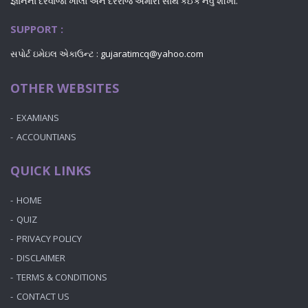
જ્ઞાનના દરવાજા ખોલો અને દરરોજ અમારી સાથે કંઈક નવું શીખો.
SUPPORT :
સપોર્ટ ઇમેઇલ એકાઉન્ટ :
gujaratimcq@yahoo.com
OTHER WEBSITES
EXAMIANS
ACCOUNTIANS
QUICK LINKS
HOME
QUIZ
PRIVACY POLICY
DISCLAIMER
TERMS & CONDITIONS
CONTACT US