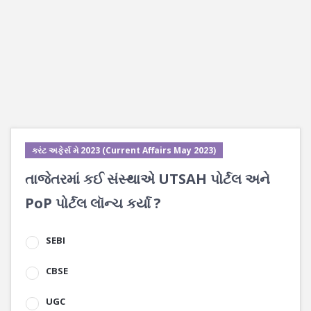
કરંટ અફેર્સ મે 2023 (Current Affairs May 2023)
તાજેતરમાં કઈ સંસ્થાએ UTSAH પોર્ટલ અને
PoP પોર્ટલ લૉન્ચ કર્યા ?
SEBI
CBSE
UGC