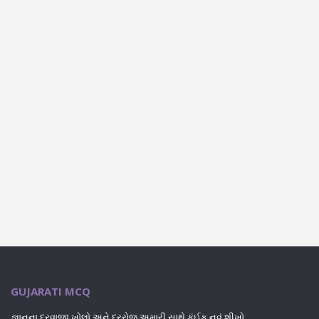
GUJARATI MCQ
જ્ઞાનના દરવાજા ખોલો અને દરરોજ અમારી સાથે કંઈક નવું શીખો.