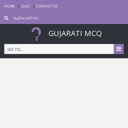
HOME
QUIZ
CONTACT US
GUJARATI MCQ
GO TO...