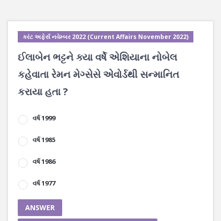
કરંટ અફેર્સ નવેમ્બર 2022 (Current Affairs November 2022)
ઈલાબેન ભટ્ટને ક્યા વર્ષે એશિયાના નોબેલ
કહેવાતા રેમન મેગ્સેસે એવોર્ડથી સન્માનિત
કરાયા હતા ?
વર્ષ 1999
વર્ષ 1985
વર્ષ 1986
વર્ષ 1977
ANSWER