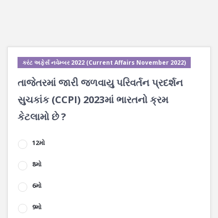
કરંટ અફેર્સ નવેમ્બર 2022 (Current Affairs November 2022)
તાજેતરમાં જારી જળવાયુ પરિવર્તન પ્રદર્શન
સુચકાંક (CCPI) 2023માં ભારતનો ક્રમ
કેટલામો છે ?
12મો
8મો
6મો
9મો