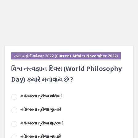
કરંટ અફેર્સ નવેમ્બર 2022 (Current Affairs November 2022)
વિશ્વ તત્ત્વજ્ઞાન દિવસ (World Philosophy
Day) ક્યારે મનાવાય છે ?
નવેમ્બરના ત્રીજા શનિવારે
નવેમ્બરના ત્રીજા ગુરુવારે
નવેમ્બરના ત્રીજા શુક્રવારે
નવેમ્બરના ત્રીજા બુધવારે