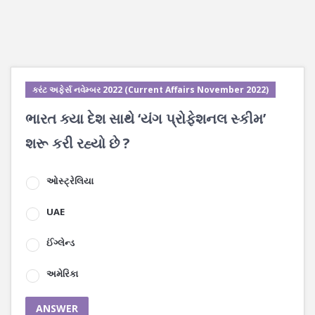
કરંટ અફેર્સ નવેમ્બર 2022 (Current Affairs November 2022)
ભારત ક્યા દેશ સાથે ‘યંગ પ્રોફેશનલ સ્કીમ’
શરૂ કરી રહ્યો છે ?
ઓસ્ટ્રેલિયા
UAE
ઈંગ્લેન્ડ
અમેરિકા
ANSWER