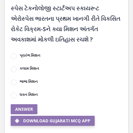
સ્પેસ ટેકનોલોજી સ્ટાર્ટઅપ સ્કાયરૂટ
એરોસ્પેસ ભારતના પ્રથમ ખાનગી રીતે વિકસિત
રોકેટ વિક્રમ-Sને ક્યા મિશન અંતર્ગત
અવકાશમાં મોકલી ઇતિહાસ રચશે ?
પ્રારંભ મિશન
કલામ મિશન
ભાભા મિશન
ધવન મિશન
ANSWER
DOWNLOAD GUJARATI MCQ APP