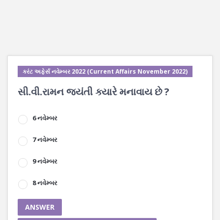
કરંટ અફેર્સ નવેમ્બર 2022 (Current Affairs November 2022)
સી.વી.રામન જયંતી ક્યારે મનાવાય છે ?
6 નવેમ્બર
7 નવેમ્બર
9 નવેમ્બર
8 નવેમ્બર
ANSWER