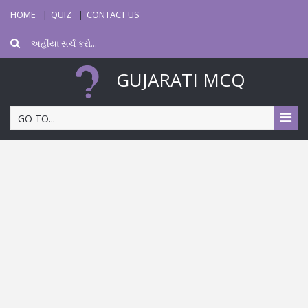
HOME
QUIZ
CONTACT US
GUJARATI MCQ
GO TO...