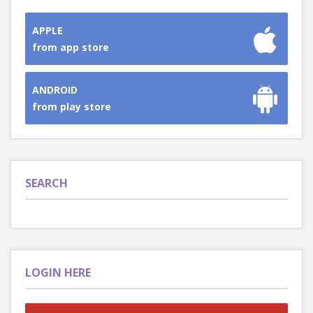
APPLE
from app store
ANDROID
from play store
SEARCH
LOGIN HERE