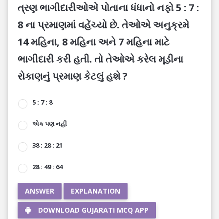
ત્રણ ભાગીદારીઓએ પોતાના ધંધાનો નફો 5 : 7 :
8 ના પ્રમાણમાં વહેંચ્યો છે. તેઓએ અનુક્રમે
14 મહિના, 8 મહિના અને 7 મહિના માટે
ભાગીદારી કરી હતી. તો તેઓએ કરેલ મૂડીના
રોકાણનું પ્રમાણ કેટલું હશે ?
5 : 7 : 8
એક પણ નહીં
38 : 28 : 21
28 : 49 : 64
ANSWER
EXPLANATION
DOWNLOAD GUJARATI MCQ APP