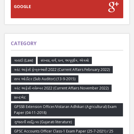
GOOGLE
CATEGORY
કાયદો (Law)
સંખ્યા, વર્ગ, ઘન, અપૂર્ણાંક, એકમો
કરંટ અફેર્સ ફેબ્રુઆરી 2022 (Current Affairs February 2022)
સબ ઓડીટર (Sub Auditor) (13-9-2015)
કરંટ અફેર્સ નવેમ્બર 2022 (Current Affairs November 2022)
શબ્દભેદ
GPSSB Extension Officer/Vistaran Adhikari (Agricultural) Exam
Paper (04-11-2018)
ગુજરાતી સાહિત્ય (Gujarati literature)
GPSC Accounts Officer Class-1 Exam Paper (25-7-2021) / 25