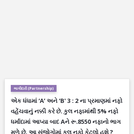
ભાગીદારી (Partnership)
એક ધંધામાં ‘A’ અને ‘B' 3 : 2 ના પ્રમાણમાં નફો
વહેંચવાનું નક્કી કરે છે. કુલ નફામાંથી 5% નફો
ધર્માદામાં આપ્યા બાદ Aને રૂ.8550 નફાનો ભાગ
મળે છે. આ સંજોગોમાં કુલ નફો કેટલો હશે ?