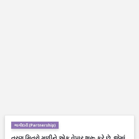
ભાગીદારી (Partnership)
ત્રણ મિત્રો મળીને એક વેપાર શરૂ કરે છે. જેમાં