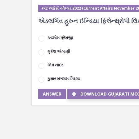
કરંટ અફેર્સ નવેમ્બર 2022 (Current Affairs November 2
એડલગિવ હુરુન ઈન્ડિયા ફિલેન્થ્રોપી લિસ
અઝીમ પ્રેમજી
મુકેશ અંબાણી
શિવ નાદર
કુમાર મંગલમ બિરલા
ANSWER
DOWNLOAD GUJARATI MC