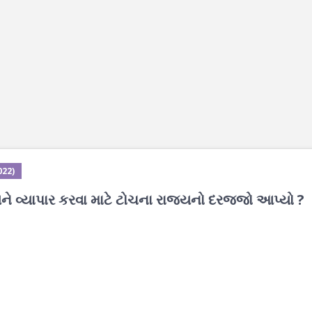
022)
ે વ્યાપાર કરવા માટે ટોચના રાજ્યનો દરજ્જો આપ્યો ?