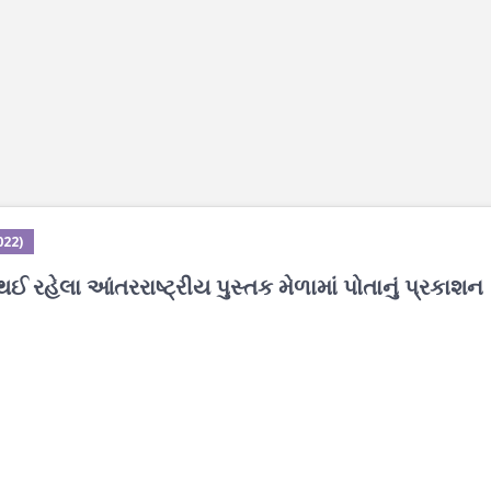
022)
થઈ રહેલા આંતરરાષ્ટ્રીય પુસ્તક મેળામાં પોતાનું પ્રકાશન