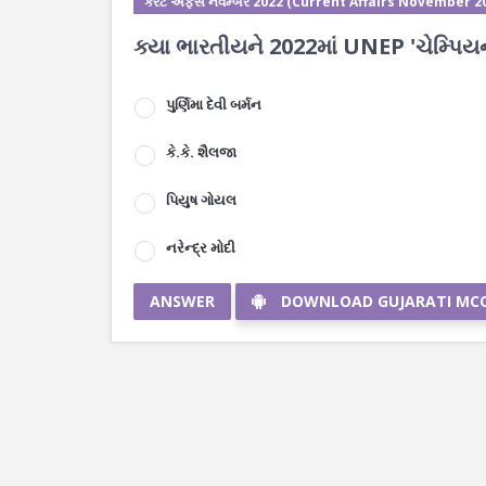
કરંટ અફેર્સ નવેમ્બર 2022 (Current Affairs November 2
ક્યા ભારતીયને 2022માં UNEP 'ચેમ્પિય
પુર્ણિમા દેવી બર્મન
કે.કે. શૈલજા
પિયુષ ગોયલ
નરેન્દ્ર મોદી
ANSWER
DOWNLOAD GUJARATI MC