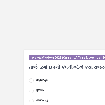
કરંટ અફેર્સ નવેમ્બર 2022 (Current Affairs November 2
તાજેતરમાં UKની કંપનીઓએ ક્યા રાજ્યન
મહારાષ્ટ્ર
ગુજરાત
તમિલનાડુ