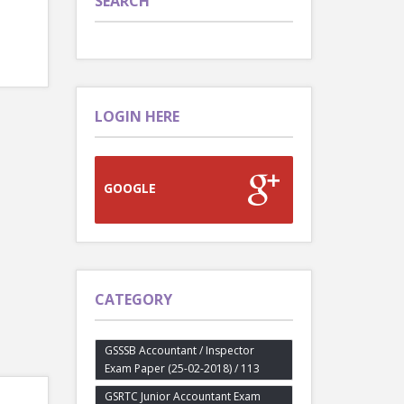
SEARCH
LOGIN HERE
GOOGLE
CATEGORY
GSSSB Accountant / Inspector
Exam Paper (25-02-2018) / 113
GSRTC Junior Accountant Exam