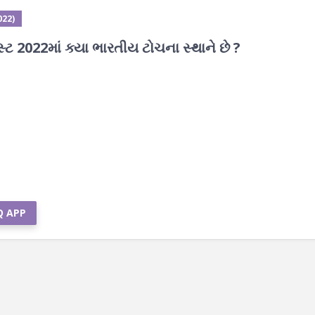
022)
્ટ 2022માં ક્યા ભારતીય ટોચના સ્થાને છે ?
Q APP