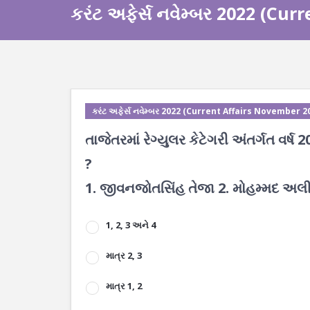
કરંટ અફેર્સ નવેમ્બર 2022 (Cu
કરંટ અફેર્સ નવેમ્બર 2022 (Current Affairs November 2
તાજેતરમાં રેગ્યુલર કેટેગરી અંતર્ગત વર્ષ
?
1. જીવનજોતસિંહ તેજા 2. મોહમ્મદ અલી ક
1, 2, 3 અને 4
માત્ર 2, 3
માત્ર 1, 2