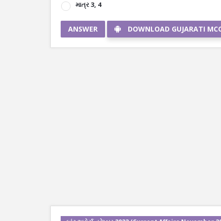
માત્ર 3, 4
ANSWER
DOWNLOAD GUJARATI MC