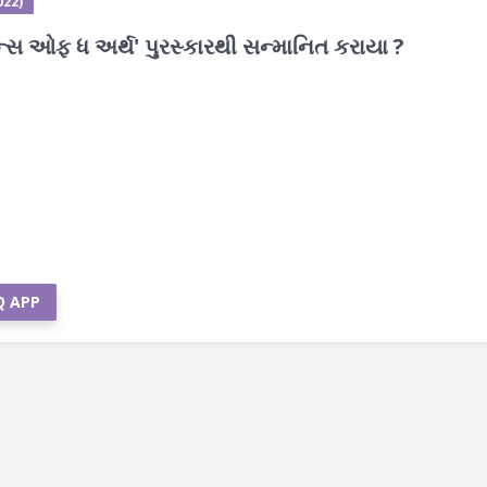
022)
ન્સ ઓફ ધ અર્થ' પુરસ્કારથી સન્માનિત કરાયા ?
Q APP