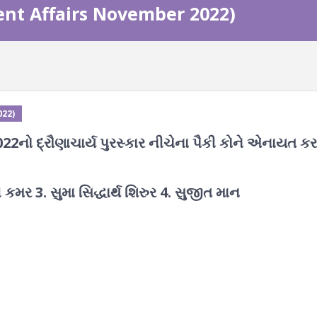
rrent Affairs November 2022)
022)
 2022નો દ્રૌણાચાર્ય પુરસ્કાર નીચેના પૈકી કોને એનાયત ક
મર 3. સુમા સિદ્ધાર્થ શિરુર 4. સુજીત માન