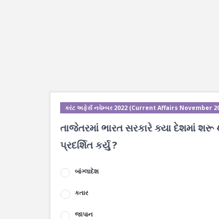
કરંટ અફેર્સ નવેમ્બર 2022 (Current Affairs November 2
તાજેતરમાં ભારત સરકારે ક્યા દેશમાં શરૂ 
પ્રદર્શિત કર્યુ ?
બાંગ્લાદેશ
કતાર
જાપાન