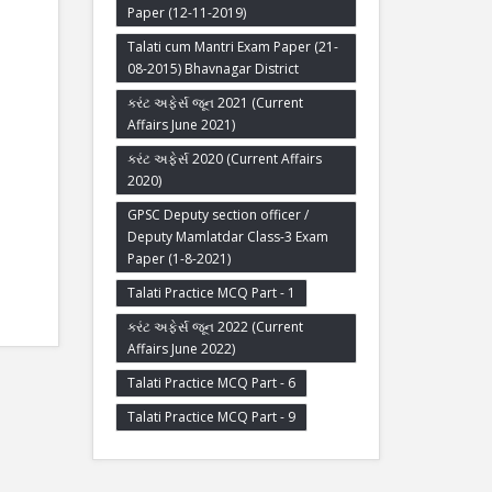
Paper (12-11-2019)
Talati cum Mantri Exam Paper (21-
08-2015) Bhavnagar District
કરંટ અફેર્સ જૂન 2021 (Current
Affairs June 2021)
કરંટ અફેર્સ 2020 (Current Affairs
2020)
GPSC Deputy section officer /
Deputy Mamlatdar Class-3 Exam
Paper (1-8-2021)
Talati Practice MCQ Part - 1
કરંટ અફેર્સ જૂન 2022 (Current
Affairs June 2022)
Talati Practice MCQ Part - 6
Talati Practice MCQ Part - 9