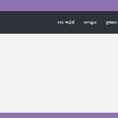
કરંટ અફેર્સ
કમ્પ્યુટર
ગુજરાત