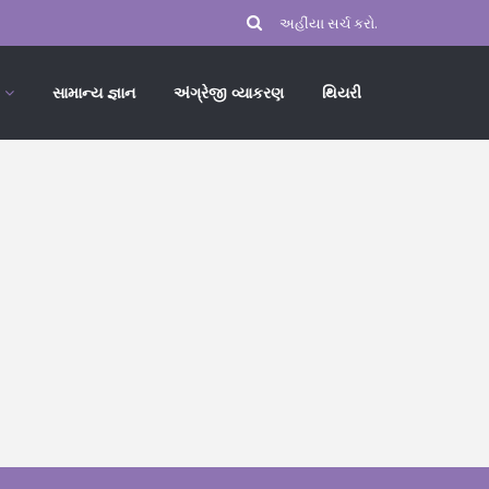
સામાન્ય જ્ઞાન
અંગ્રેજી વ્યાકરણ
થિયરી