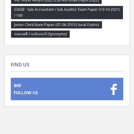
કરંટ અફેર્સ એપ્રિલ 2022 (Current Affairs April 2022)
GSSSB - Sub Accountant / Sub Auditor Exam Paper (10-10-2021)
/ 189
Junior Clerk Exam Paper (07-06-2015) Surat District
સમાનાર્થી / પર્યાયવાચી (Synonyms)
FIND US
800
FOLLOW US