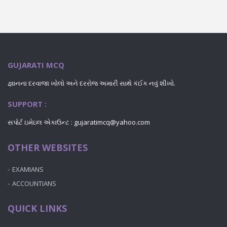
GUJARATI MCQ
જ્ઞાનના દરવાજા ખોલો અને દરરોજ અમારી સાથે કંઈક નવું શીખો.
SUPPORT :
સપોર્ટ ઇમેઇલ એકાઉન્ટ :
gujaratimcq@yahoo.com
OTHER WEBSITES
EXAMIANS
ACCOUNTIANS
QUICK LINKS