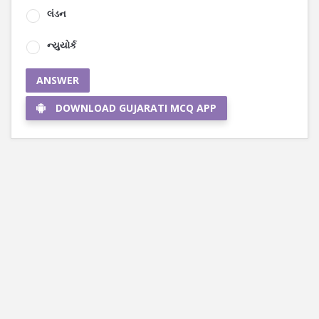
લંડન
ન્યુયોર્ક
ANSWER
DOWNLOAD GUJARATI MCQ APP