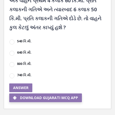
એક વાહન પ્રથમ 4 કલાક 60 કિ.મી. પ્રતિ
કલાકની ગતિએ અને ત્યારબાદ 6 કલાક 50
કિ.મી. પ્રતિ કલાકની ગતિએ દોડે છે. તો વાહને
કુલ કેટલું અંતર કાપ્યું હશે ?
540 કિ.મી.
640 કિ.મી.
800 કિ.મી.
740 કિ.મી.
ANSWER
DOWNLOAD GUJARATI MCQ APP