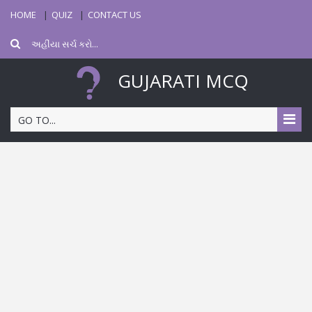
HOME
QUIZ
CONTACT US
GUJARATI MCQ
GO TO...