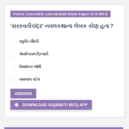
Police Constable Lokrakshak Exam Paper (2-9-2012)
‘સરસ્વતીચંદ્ર’ નવલકથાના લેખક કોણ હતા ?
રઘુવીર ચૌધરી
ગોવર્ધનરામ ત્રિપાઠી
ઉમાશંકર જોષી
પન્નાલાલ પટેલ
ANSWER
DOWNLOAD GUJARATI MCQ APP