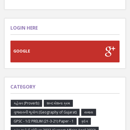
LOGIN HERE
GOOGLE
CATEGORY
કહેવત (Proverb)
શબ્દકોશના ક્રમ
ગુજરાતની ભૂગોળ (Geography of Gujarat)
સમાસ
GPSC - 1/2 PRELIM (21-3-21) Paper - 1
કૃદંત