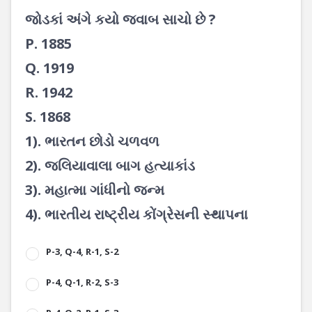
જોડકાં અંગે કયો જવાબ સાચો છે ?
P. 1885
Q. 1919
R. 1942
S. 1868
1). ભારતન છોડો ચળવળ
2). જલિયાવાલા બાગ હત્યાકાંડ
3). મહાત્મા ગાંધીનો જન્મ
4). ભારતીય રાષ્ટ્રીય કોંગ્રેસની સ્થાપના
P-3, Q-4, R-1, S-2
P-4, Q-1, R-2, S-3