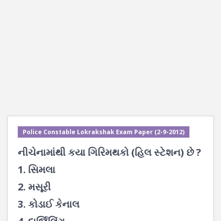
Police Constable Lokrakshak Exam Paper (2-9-2012)
નીચેનામાંથી કયા ગિરિમથકો (હિલ સ્ટેશન) છે ?
1. સિમલા
2. મસૂરી
3. કોડાઈ કેનાલ