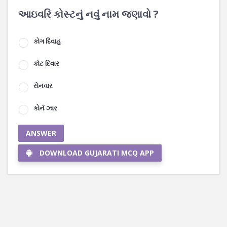
આઇવરિ કોસ્ટનું નવું નામ જણાવો ?
કોગ દિવાહ
કોટ દિવાર
રોનવાર
કોર્ન ઝાર
ANSWER
DOWNLOAD GUJARATI MCQ APP