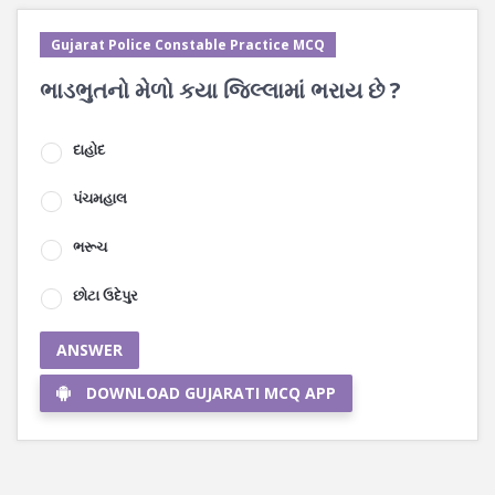
Gujarat Police Constable Practice MCQ
ભાડભુતનો મેળો કયા જિલ્લામાં ભરાય છે ?
દાહોદ
પંચમહાલ
ભરૂચ
છોટા ઉદેપુર
ANSWER
DOWNLOAD GUJARATI MCQ APP