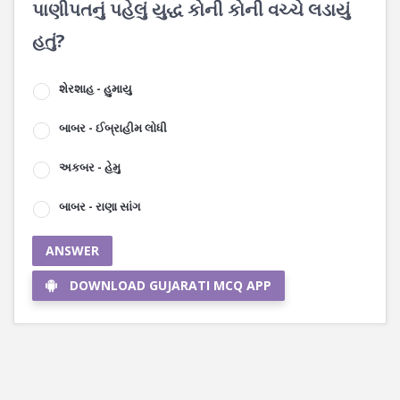
પાણીપતનું પહેલું યુદ્ધ કોની કોની વચ્ચે લડાયું
હતું?
શેરશાહ - હુમાયુ
બાબર - ઈબ્રાહીમ લોધી
અકબર - હેમુ
બાબર - રાણા સાંગ
ANSWER
DOWNLOAD GUJARATI MCQ APP