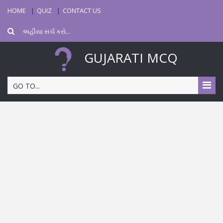
HOME
QUIZ
CONTACT US
GUJARATI MCQ
GO TO...