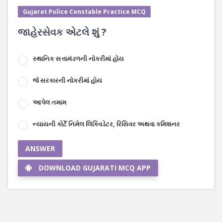
Gujarat Police Constable Practice MCQ
જાહેરસેવક એટલે શું ?
સ્થાનિક સત્તામંડળની નોકરીમાં હોય
જે સરકારની નોકરીમાં હોય
આપેલ તમામ
ન્યાયની કોર્ટે નિમેલ લિકિવડેટર, રિસિવર અથવા કમિશનર
ANSWER
DOWNLOAD GUJARATI MCQ APP