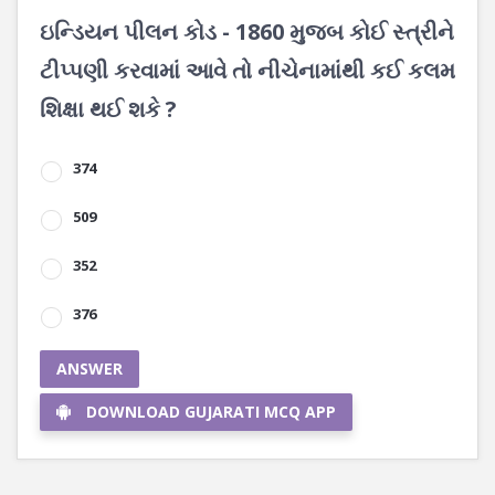
ઇન્ડિયન પીલન કોડ - 1860 મુજબ કોઈ સ્ત્રીને
ટીપ્પણી કરવામાં આવે તો નીચેનામાંથી કઈ કલમ
શિક્ષા થઈ શકે ?
374
509
352
376
ANSWER
DOWNLOAD GUJARATI MCQ APP