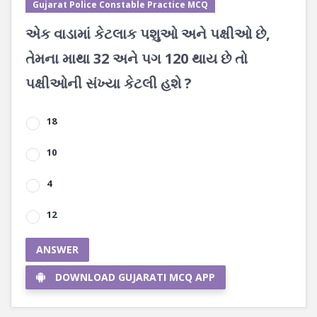
Gujarat Police Constable Practice MCQ
એક વાડામાં કેટલાક પશુઓ અને પક્ષીઓ છે,
તેમના માથા 32 અને પગ 120 થાય છે તો
પક્ષીઓની સંખ્યા કેટલી હશે ?
18
10
4
12
ANSWER
DOWNLOAD GUJARATI MCQ APP