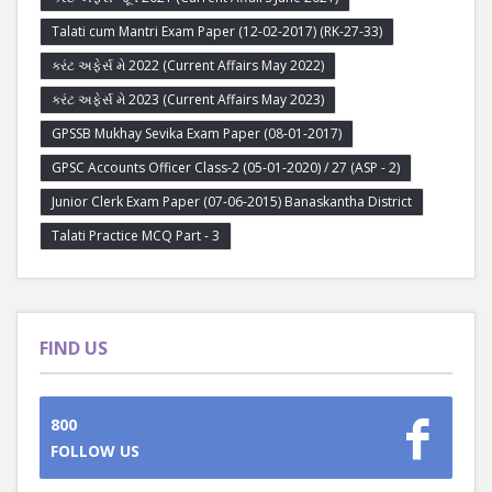
Talati cum Mantri Exam Paper (12-02-2017) (RK-27-33)
કરંટ અફેર્સ મે 2022 (Current Affairs May 2022)
કરંટ અફેર્સ મે 2023 (Current Affairs May 2023)
GPSSB Mukhay Sevika Exam Paper (08-01-2017)
GPSC Accounts Officer Class-2 (05-01-2020) / 27 (ASP - 2)
Junior Clerk Exam Paper (07-06-2015) Banaskantha District
Talati Practice MCQ Part - 3
FIND US
800
FOLLOW US