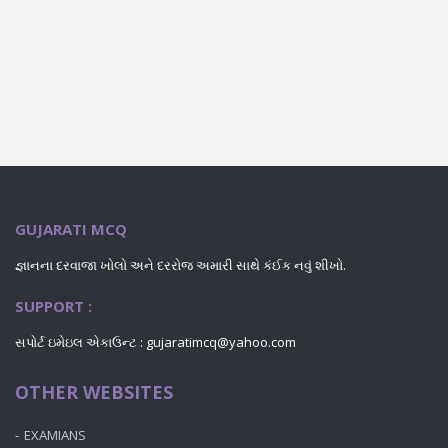
GUJARATI MCQ
જ્ઞાનના દરવાજા ખોલો અને દરરોજ અમારી સાથે કંઈક નવું શીખો.
SUPPORT :
સપોર્ટ ઇમેઇલ એકાઉન્ટ :
gujaratimcq@yahoo.com
OTHER WEBSITES
EXAMIANS