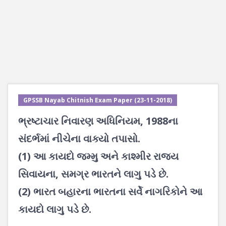
GPSSB Nayab Chitnish Exam Paper (23-11-2018)
ભ્રષ્ટાચાર નિવારણ અધિનિયમ, 1988ના
સંદર્ભમાં નીચેના વાક્યો તપાસો.
(1) આ કાયદો જમ્મુ અને કાશ્મીર રાજ્ય
સિવાયના, સમગ્ર ભારતને લાગુ પડે છે.
(2) ભારત બહારના ભારતના સર્વે નાગરિકોને આ
કાયદો લાગુ પડે છે.