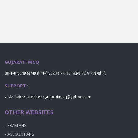
GUJARATI MCQ
જ્ઞાનના દરવાજા ખોલો અને દરરોજ અમારી સાથે કંઈક નવું શીખો.
SUPPORT :
સપોર્ટ ઇમેઇલ એકાઉન્ટ :
gujaratimcq@yahoo.com
OTHER WEBSITES
EXAMIANS
ACCOUNTIANS