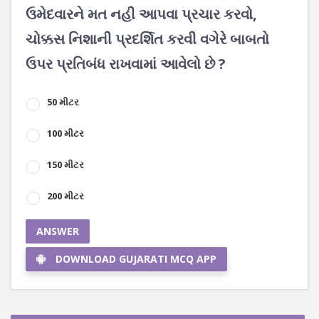
ઉમેદવારને મત નહી આપવા પ્રચાર કરવો,
ચોક્કસ નિશાની પ્રદર્શિત કરવી વગેરે બાબતો
ઉપર પ્રતિબંધ રાખવામાં આવેલો છે ?
50 મીટર
100 મીટર
150 મીટર
200 મીટર
ANSWER
DOWNLOAD GUJARATI MCQ APP