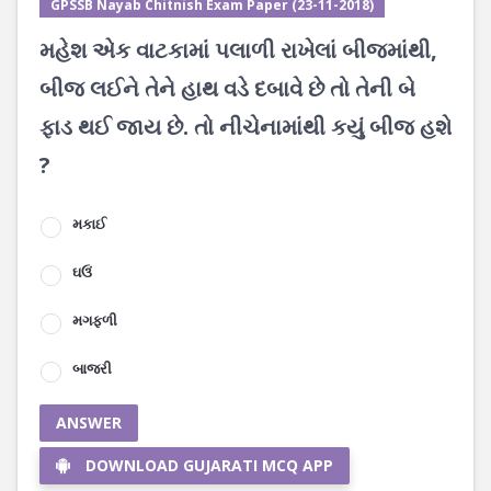
GPSSB Nayab Chitnish Exam Paper (23-11-2018)
મહેશ એક વાટકામાં પલાળી રાખેલાં બીજમાંથી,
બીજ લઈને તેને હાથ વડે દબાવે છે તો તેની બે
ફાડ થઈ જાય છે. તો નીચેનામાંથી કયું બીજ હશે
?
મકાઈ
ઘઉં
મગફળી
બાજરી
ANSWER
DOWNLOAD GUJARATI MCQ APP