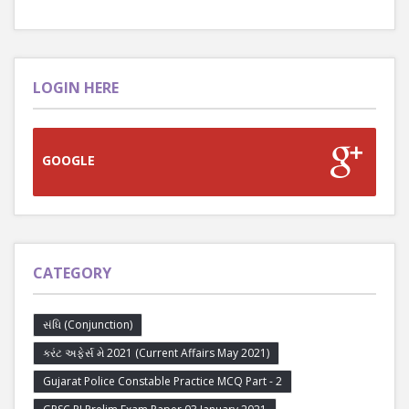
LOGIN HERE
GOOGLE
CATEGORY
સંધિ (Conjunction)
કરંટ અફેર્સ મે 2021 (Current Affairs May 2021)
Gujarat Police Constable Practice MCQ Part - 2