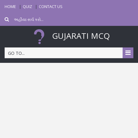
HOME
QUIZ
CONTACT US
GUJARATI MCQ
GO TO...