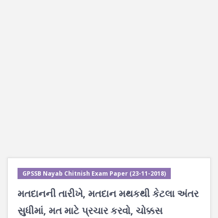
GPSSB Nayab Chitnish Exam Paper (23-11-2018)
મતદાનની તારીખે, મતદાન મથકથી કેટલા અંતર
સુધીમાં, મત માટે પ્રચાર કરવો, ચોક્કસ