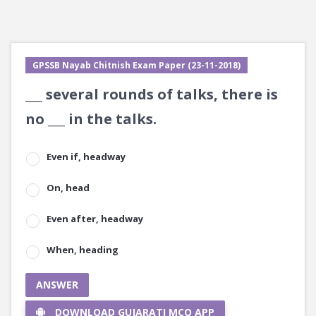
GPSSB Nayab Chitnish Exam Paper (23-11-2018)
___ several rounds of talks, there is
no ___ in the talks.
Even if, headway
On, head
Even after, headway
When, heading
ANSWER
DOWNLOAD GUJARATI MCQ APP