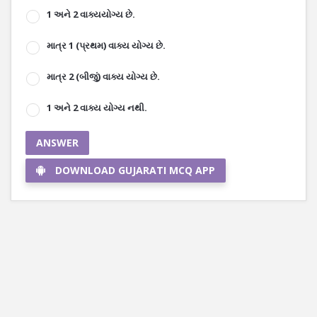
1 અને 2 વાક્યયોગ્ય છે.
માત્ર 1 (પ્રથમ) વાક્ય યોગ્ય છે.
માત્ર 2 (બીજું) વાક્ય યોગ્ય છે.
1 અને 2 વાક્ય યોગ્ય નથી.
ANSWER
DOWNLOAD GUJARATI MCQ APP