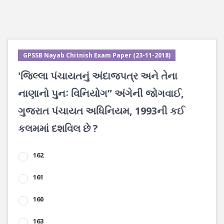
GPSSB Nayab Chitnish Exam Paper (23-11-2018)
'જિલ્લા પંચાયતનું અંદાજપત્ર અને તેના
નાણાનો પુનઃ વિનિયોગ” અંગેની જોગવાઈ,
ગુજરાત પંચાયત અધિનિયમ, 1993ની કઈ
કલમમાં દશવિલ છે ?
162
161
160
163