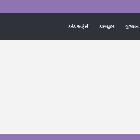
કરંટ અફેર્સ
કમ્પ્યુટર
ગુજરાત