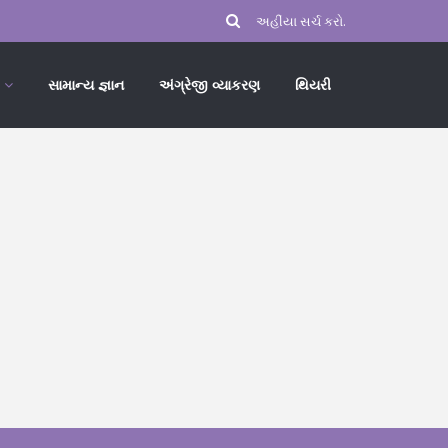
સામાન્ય જ્ઞાન
અંગ્રેજી વ્યાકરણ
થિયરી