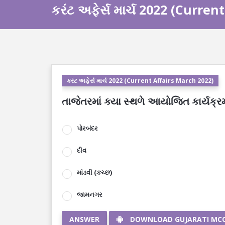
કરંટ અફેર્સ માર્ચ 2022 (Curre
કરંટ અફેર્સ માર્ચ 2022 (Current Affairs March 2022)
તાજેતરમાં ક્યા સ્થળે આયોજિત કાર્યક્રમ
પોરબંદર
દીવ
માંડવી (કચ્છ)
જામનગર
ANSWER
DOWNLOAD GUJARATI MC