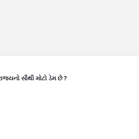
રાજ્યનો સૌથી મોટો ડેમ છે ?