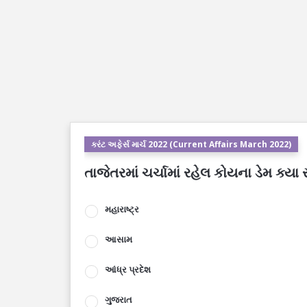
કરંટ અફેર્સ માર્ચ 2022 (Current Affairs March 2022)
તાજેતરમાં ચર્ચામાં રહેલ કોયના ડેમ ક્યા 
મહારાષ્ટ્ર
આસામ
આંધ્ર પ્રદેશ
ગુજરાત