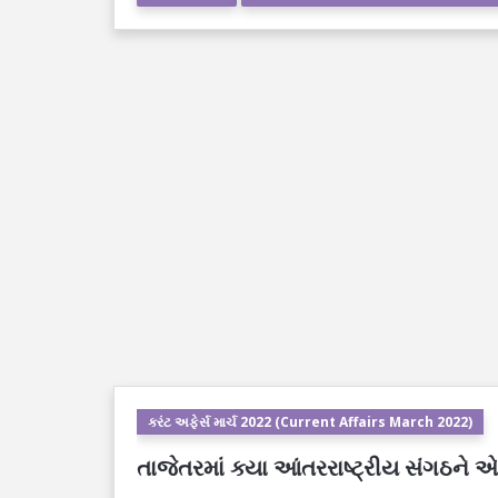
કરંટ અફેર્સ માર્ચ 2022 (Current Affairs March 2022)
તાજેતરમાં ક્યા આંતરરાષ્ટ્રીય સંગઠને એન્