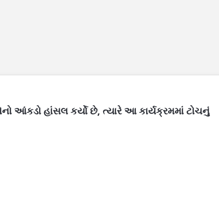
 આંકડો હાંસલ કર્યો છે, ત્યારે આ કાર્યક્રમમાં ટોચનું