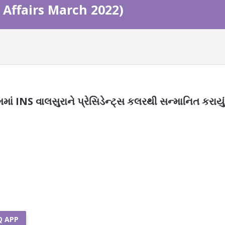
nt Affairs March 2022)
માં INS વાલસુરાને પ્રેસિડેન્ટ્સ કલરથી સન્માનિત કરાયું
Q APP