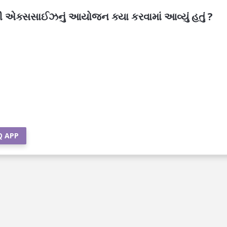
ટી એક્સસાઈઝનું આયોજન ક્યા કરવામાં આવ્યું હતું ?
Q APP