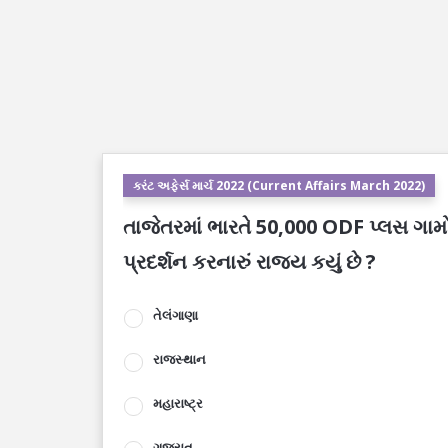
કરંટ અફેર્સ માર્ચ 2022 (Current Affairs March 2022)
તાજેતરમાં ભારતે 50,000 ODF પ્લસ ગામોનો
પ્રદર્શન કરનારું રાજ્ય કયું છે ?
તેલંગાણા
રાજસ્થાન
મહારાષ્ટ્ર
ગુજરાત