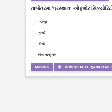
તાજેતરમાં ‘પ્રસ્થાન' ઓફશોર સિક્યોરિ
પણજી
મુંબઈ
કોચી
વિશાખાપટ્ટનમ
ANSWER
DOWNLOAD GUJARATI MC