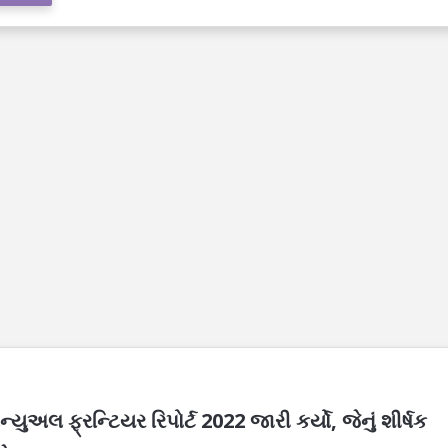
યુઅલ ફ્રન્ટિયર રિપોર્ટ 2022 જારી કર્યો, જેનું શીર્ષક