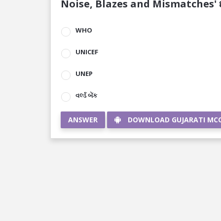
Noise, Blazes and Mismatches' છ
WHO
UNICEF
UNEP
વર્લ્ડ બેંક
ANSWER
DOWNLOAD GUJARATI MC