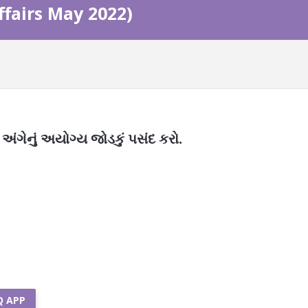
Affairs May 2022)
ંગેનું અયોગ્ય જોડકું પસંદ કરો.
Q APP