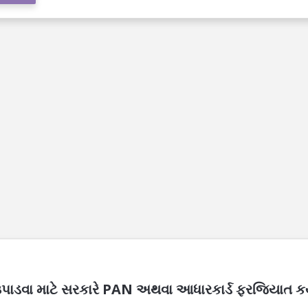
 ઉપાડવા માટે સરકારે PAN અથવા આધારકાર્ડ ફરજિયાત કર્ય