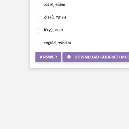
મોસ્કો, રશિયા
ટોક્યો, જાપાન
દિલ્હી, ભારત
ન્યૂયોર્ક, અમેરિકા
ANSWER
DOWNLOAD GUJARATI MC