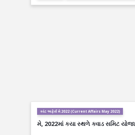
કરંટ અફેર્સ મે 2022 (Current Affairs May 2022)
મે, 2022માં કયા સ્થળે ક્વાડ સમિટ યોજ