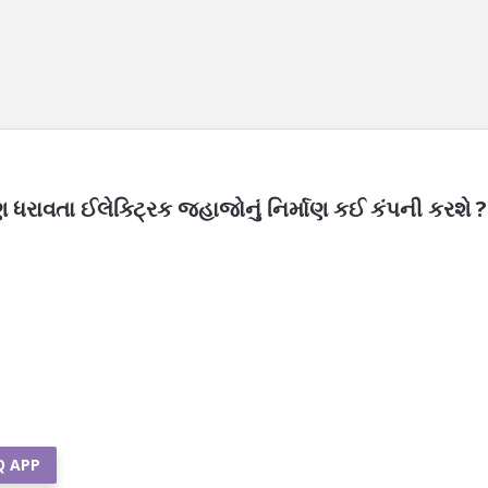
ધરાવતા ઈલેક્ટ્રિક જહાજોનું નિર્માણ કઈ કંપની કરશે ?
Q APP