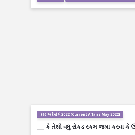
કરંટ અફેર્સ મે 2022 (Current Affairs May 2022)
___ કે તેથી વધુ રોકડ રકમ જમા કરવા કે