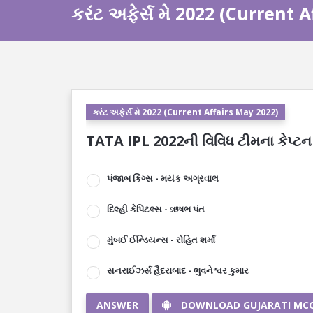
કરંટ અફેર્સ મે 2022 (Current 
કરંટ અફેર્સ મે 2022 (Current Affairs May 2022)
TATA IPL 2022ની વિવિધ ટીમના કેપ્ટન અ
પંજાબ કિંગ્સ - મયંક અગ્રવાલ
દિલ્હી કેપિટલ્સ - ઋષભ પંત
મુંબઈ ઈન્ડિયન્સ - રોહિત શર્મા
સનરાઈઝર્સ હૈદરાબાદ - ભુવનેશ્વર કુમાર
ANSWER
DOWNLOAD GUJARATI MC