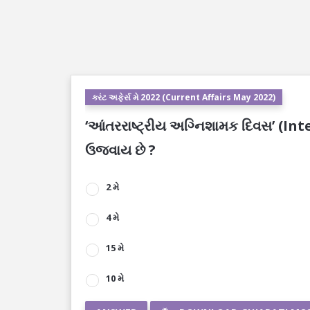
કરંટ અફેર્સ મે 2022 (Current Affairs May 2022)
‘આંતરરાષ્ટ્રીય અગ્નિશામક દિવસ’ (In
ઉજવાય છે ?
2 મે
4 મે
15 મે
10 મે