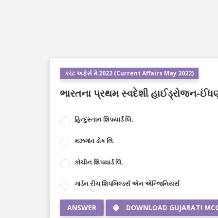
કરંટ અફેર્સ મે 2022 (Current Affairs May 2022)
ભારતના પ્રથમ સ્વદેશી હાઈડ્રોજન-ઈંધણ 
હિન્દુસ્તાન શિપયાર્ડ લિ.
મઝગાંવ ડોક લિ.
કોચીન શિપયાર્ડ લિ.
ગાર્ડન રીચ શિપબિલ્ડર્સ એન એન્જિનિયર્સ
ANSWER
DOWNLOAD GUJARATI MC