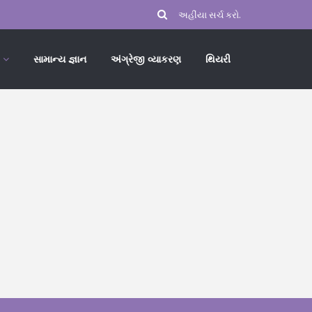
સામાન્ય જ્ઞાન
અંગ્રેજી વ્યાકરણ
થિયરી