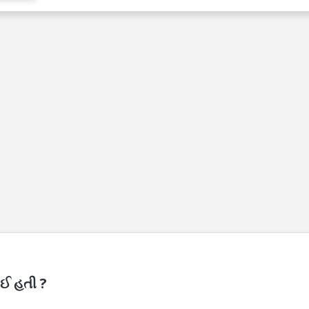
ાઈ હતી ?