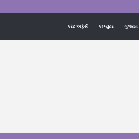
કરંટ અફેર્સ
કમ્પ્યુટર
ગુજરાત