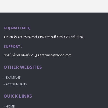
GUJARATI MCQ
જ્ઞાનના દરવાજા ખોલો અને દરરોજ અમારી સાથે કંઈક નવું શીખો.
SUPPORT :
સપોર્ટ ઇમેઇલ એકાઉન્ટ :
gujaratimcq@yahoo.com
OTHER WEBSITES
EXAMIANS
ACCOUNTIANS
QUICK LINKS
HOME