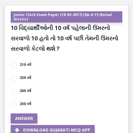
Junior Clerk Exam Paper (19-02-2017) (SA-4-11) Botad
District
10 વિદ્યાર્થીઓની 10 વર્ષ પહેલાની ઉંમરનો
સરવાળો 10 હતો તો 10 વર્ષ પછી તેમની ઉંમરનો
સરવાળો કેટલો થશે ?
210 વર્ષ
250 વર્ષ
200 વર્ષ
250 વર્ષ
ANSWER
DOWNLOAD GUJARATI MCQ APP