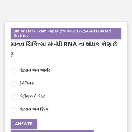
Junior Clerk Exam Paper (19-02-2017) (SA-4-11) Botad
District
માનવ ચિકિત્સા સંબંધી RNA ના શોધક કોણ છે
?
વોટસન અને આર્થર
રેનેલિનક
બેટીંગ અને બેસ્ટ
વોટસન અને ક્રિક
ANSWER