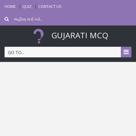
HOME
QUIZ
CONTACT US
GUJARATI MCQ
GO TO...