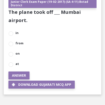
Junior Clerk Exam Paper (19-02-2017) (SA-4-11) Botad
District
The plane took off ___ Mumbai
airport.
in
from
on
at
ANSWER
DOWNLOAD GUJARATI MCQ APP