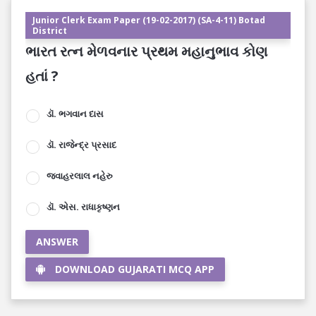
Junior Clerk Exam Paper (19-02-2017) (SA-4-11) Botad
District
ભારત રત્ન મેળવનાર પ્રથમ મહાનુભાવ કોણ
હતાં ?
ડૉ. ભગવાન દાસ
ડૉ. રાજેન્દ્ર પ્રસાદ
જવાહરલાલ નહેરુ
ડૉ. એસ. રાધાકૃષ્ણન
ANSWER
DOWNLOAD GUJARATI MCQ APP