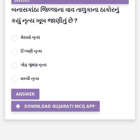
District
બનાસકાંઠા જિલ્લાના વાવ તાલુકાના ઠાકોરનું
કયું નૃત્ય ખૂબ જાણીતું છે ?
મેરાયો નૃત્ય
ટિપ્પણી નૃત્ય
ગોફ ગૂંથણ નૃત્ય
મરચી નૃત્ય
ANSWER
DOWNLOAD GUJARATI MCQ APP