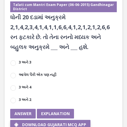
Talati cum Mantri Exam Paper (06-06-2015) Gandhinagar
District
ધોની 20 દડામાં અનુક્રમે
2,1,4,2,3,4,1,4,1,1,6,6,4,1,2,1,2,1,2,6,6
રન ફટકારે છે. તો તેના રનનો મધ્યક અને
બહુલક અનુક્રમે ___ અને ___ હશે.
3 અને 3
આપેલ પૈકી એક પણ નહીં
3 અને 4
3 અને 2
ANSWER
EXPLANATION
DOWNLOAD GUJARATI MCQ APP