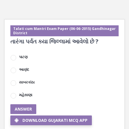
Talati cum Mantri Exam Paper (06-06-2015) Gandhinagar
District
તારંગા પર્વત ક્યા જિલ્લામાં આવેલો છે ?
પાટણ
આણંદ
સાબરકાંઠા
મહેસાણા
ANSWER
DOWNLOAD GUJARATI MCQ APP