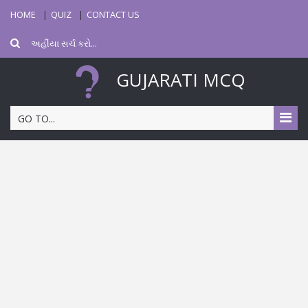
HOME
QUIZ
CONTACT US
GUJARATI MCQ
GO TO...