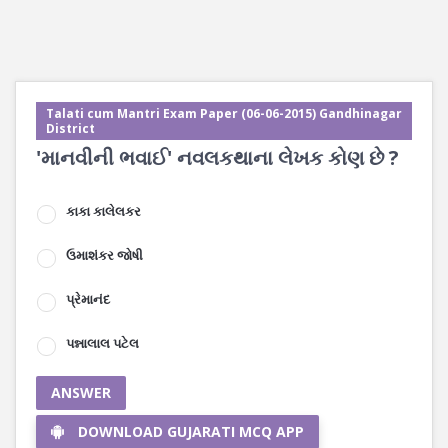
Talati cum Mantri Exam Paper (06-06-2015) Gandhinagar
District
'માનવીની ભવાઈ' નવલકથાના લેખક કોણ છે ?
કાકા કાલેલકર
ઉમાશંકર જોષી
પ્રેમાનંદ
પન્નાલાલ પટેલ
ANSWER
DOWNLOAD GUJARATI MCQ APP