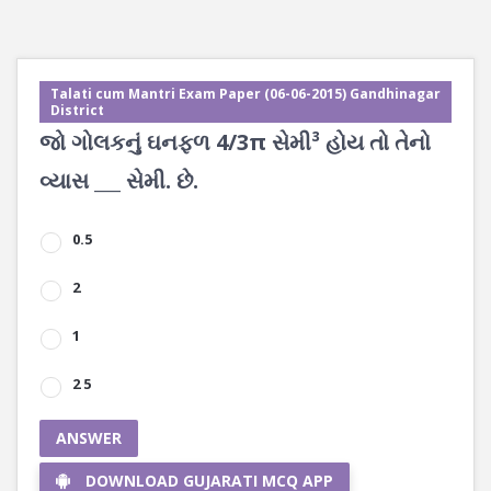
Talati cum Mantri Exam Paper (06-06-2015) Gandhinagar
District
જો ગોલકનું ઘનફળ 4/3π સેમી³ હોય તો તેનો
વ્યાસ ___ સેમી. છે.
0.5
2
1
2 5
ANSWER
DOWNLOAD GUJARATI MCQ APP