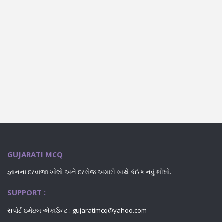
GUJARATI MCQ
જ્ઞાનના દરવાજા ખોલો અને દરરોજ અમારી સાથે કંઈક નવું શીખો.
SUPPORT :
સપોર્ટ ઇમેઇલ એકાઉન્ટ :
gujaratimcq@yahoo.com