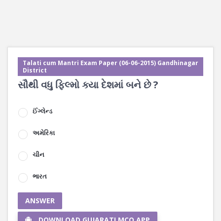
Talati cum Mantri Exam Paper (06-06-2015) Gandhinagar
District
સૌથી વધુ ફિલ્મો ક્યા દેશમાં બને છે ?
ઈંગ્લેન્ડ
અમેરિકા
ચીન
ભારત
ANSWER
DOWNLOAD GUJARATI MCQ APP