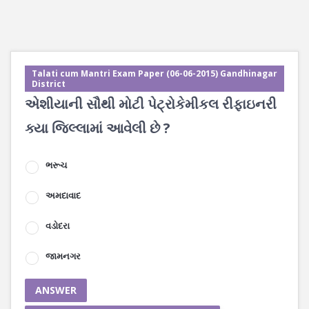
Talati cum Mantri Exam Paper (06-06-2015) Gandhinagar
District
એશીયાની સૌથી મોટી પેટ્રોકેમીકલ રીફાઇનરી
ક્યા જિલ્લામાં આવેલી છે ?
ભરૂચ
અમદાવાદ
વડોદરા
જામનગર
ANSWER