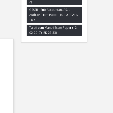
2)
GSSSB - Sub Accountant / Sub
Auditor Exam Paper (10-10-2021) /
189
Talati cum Mantri Exam Paper (12-
02-2017) (RK-27-33)