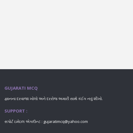
GUJARATI MCQ
જ્ઞાનના દરવાજા ખોલો અને દરરોજ અમારી સાથે કંઈક નવું શીખો.
SUPPORT :
સપોર્ટ ઇમેઇલ એકાઉન્ટ :
gujaratimcq@yahoo.com