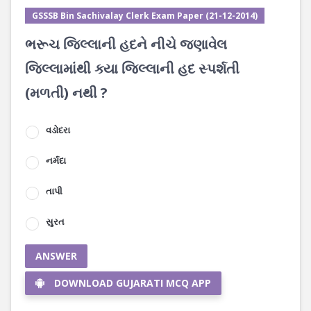
GSSSB Bin Sachivalay Clerk Exam Paper (21-12-2014)
ભરૂચ જિલ્લાની હદને નીચે જણાવેલ
જિલ્લામાંથી ક્યા જિલ્લાની હદ સ્પર્શતી
(મળતી) નથી ?
વડોદરા
નર્મદા
તાપી
સુરત
ANSWER
DOWNLOAD GUJARATI MCQ APP