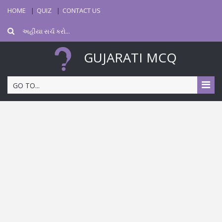
HOME
QUIZ
CONTACT US
GUJARATI MCQ
GO TO...