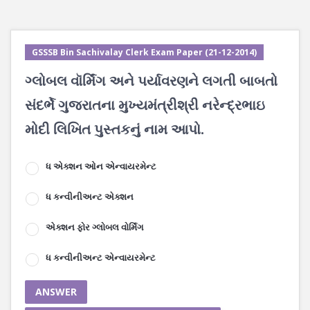
GSSSB Bin Sachivalay Clerk Exam Paper (21-12-2014)
ગ્લોબલ વૉર્મિંગ અને પર્યાવરણને લગતી બાબતો
સંદર્ભે ગુજરાતના મુખ્યમંત્રીશ્રી નરેન્દ્રભાઇ
મોદી લિખિત પુસ્તકનું નામ આપો.
ધ એક્શન ઓન એન્વાયરમેન્ટ
ધ કન્વીનીઅન્ટ એક્શન
એક્શન ફોર ગ્લોબલ વોર્મિંગ
ધ કન્વીનીઅન્ટ એન્વાયરમેન્ટ
ANSWER