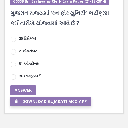
GSSSB Bin Sachivalay Clerk Exam Paper (21-12-2014)
ગુજરાત રાજ્યમાં ‘રન ફોર યુનિટી’ કાર્યક્રમ
કઈ તારીખે યોજવામાં આવે છે ?
25 ડિસેમ્બર
2 ઓક્ટોબર
31 ઓક્ટોબર
26 જાન્યુઆરી
ANSWER
DOWNLOAD GUJARATI MCQ APP