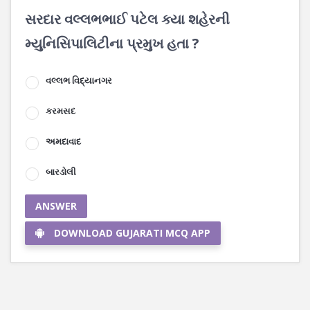
સરદાર વલ્લભભાઈ પટેલ ક્યા શહેરની
મ્યુનિસિપાલિટીના પ્રમુખ હતા ?
વલ્લભ વિદ્યાનગર
કરમસદ
અમદાવાદ
બારડોલી
ANSWER
DOWNLOAD GUJARATI MCQ APP