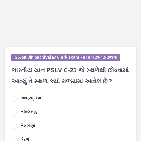
GSSSB Bin Sachivalay Clerk Exam Paper (21-12-2014)
ભારતીય યાન PSLV C-23 જે સ્થળેથી છોડવામાં
આવ્યું તે સ્થળ ક્યાં રાજ્યમાં આવેલ છે ?
આંધ્રપ્રદેશ
તમિલનાડુ
તેલંગાણા
કેરળ