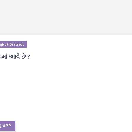
jkot District
ાં આવે છે ?
Q APP