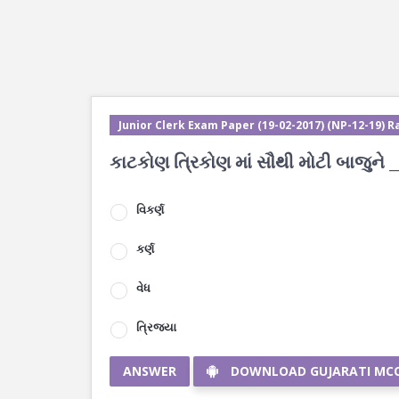
Junior Clerk Exam Paper (19-02-2017) (NP-12-19) Ra
કાટકોણ ત્રિકોણ માં સૌથી મોટી બાજુને __
વિકર્ણ
કર્ણ
વેધ
ત્રિજ્યા
ANSWER
DOWNLOAD GUJARATI MC