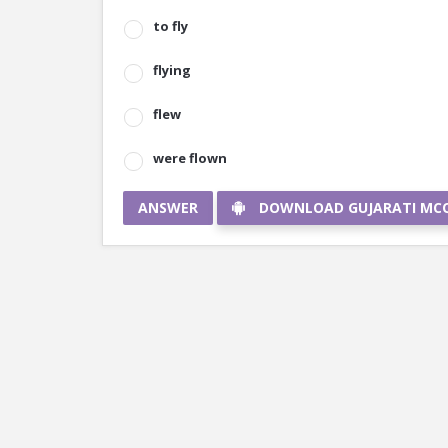
to fly
flying
flew
were flown
ANSWER
DOWNLOAD GUJARATI MC