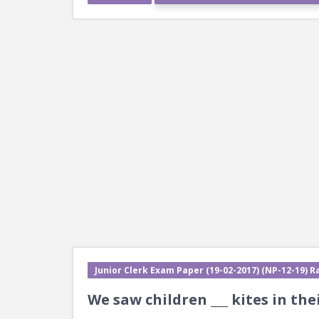
Junior Clerk Exam Paper (19-02-2017) (NP-12-19) Ra
We saw children ___ kites in the