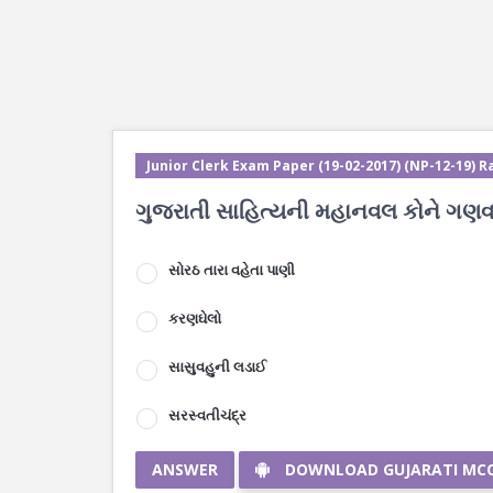
Junior Clerk Exam Paper (19-02-2017) (NP-12-19) Ra
ગુજરાતી સાહિત્યની મહાનવલ કોને ગણવામ
સોરઠ તારા વહેતા પાણી
કરણઘેલો
સાસુવહુની લડાઈ
સરસ્વતીચંદ્ર
ANSWER
DOWNLOAD GUJARATI MC