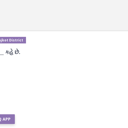
jkot District
_ કહે છે.
Q APP