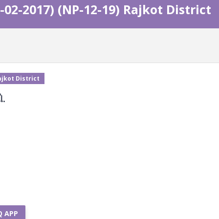
02-2017) (NP-12-19) Rajkot District
jkot District
ો.
Q APP