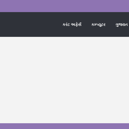
કરંટ અફેર્સ
કમ્પ્યુટર
ગુજરાત