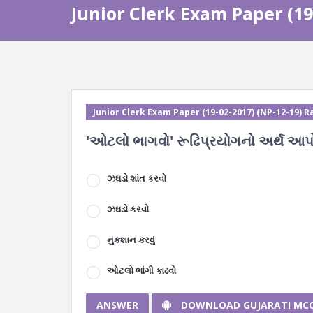
Junior Clerk Exam Paper (19-
Junior Clerk Exam Paper (19-02-2017) (NP-12-19) Ra
'ઓટલો ભાગવો' રૂઢિપ્રયોગનો અર્થ આપ
ઝઘડો શાંત કરવો
ઝઘડો કરવો
નુકશાન કરવું
ઓટલો ભાંગી કાઢવો
ANSWER
DOWNLOAD GUJARATI MC