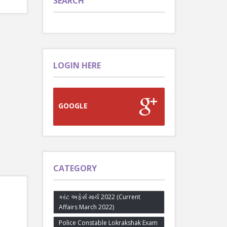
SEARCH
LOGIN HERE
GOOGLE
CATEGORY
કરંટ અફેર્સ માર્ચ 2022 (Current
Affairs March 2022)
Police Constable Lokrakshak Exam