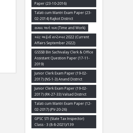
Paper (23-10-2016)
Talati cum Mantri Exam Paper (23-
02-2014) Rajkot District
સમય અને કામ (Time and Work)
કરંટ અફેર્સ સપ્ટેમ્બર 2022 (Current
Affairs September 2022)
GSSSB Bin Sachivalay Clerk & Office
Assistant Question Paper (17-11-
2019)
Junior Clerk Exam Paper (19-02-
2017) (NS-1-3) Anand District
Junior Clerk Exam Paper (19-02-
2017) (RK-27-33) Valsad District
Talati cum Mantri Exam Paper (12-
02-2017) (PV-20-26)
GPSC STI (State Tax Inspector)
Class - 3 (8-8-2021)/139