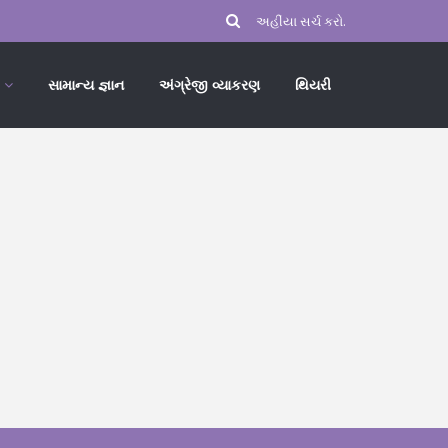
સામાન્ય જ્ઞાન
અંગ્રેજી વ્યાકરણ
થિયરી