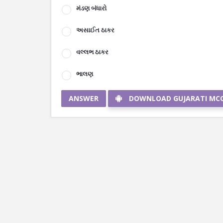
મંડણ બંધારો
અસાઈત ઠાકર
વલ્લભ ઠાકર
ભાલણ
ANSWER
DOWNLOAD GUJARATI MC