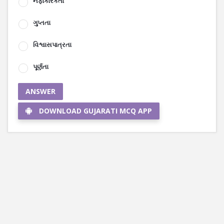
નફાકારકતા
ગુપ્તતા
વિશ્વાસપાત્રતા
પૂર્ણતા
ANSWER
DOWNLOAD GUJARATI MCQ APP