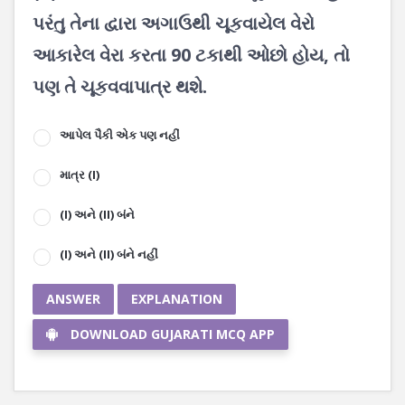
પરંતુ તેના દ્વારા અગાઉથી ચૂકવાયેલ વેરો
આકારેલ વેરા કરતા 90 ટકાથી ઓછો હોય, તો
પણ તે ચૂકવવાપાત્ર થશે.
આપેલ પૈકી એક પણ નહીં
માત્ર (I)
(I) અને (II) બંને
(I) અને (II) બંને નહીં
ANSWER
EXPLANATION
DOWNLOAD GUJARATI MCQ APP