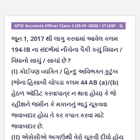
GPSC Accounts Officer Class-2 (05-01-2020) / 27 (ASP - 2)
જૂન 1, 2017 થી લાગુ કરવામાં આવેલ કલમ
194-IB ના સંદર્ભમાં નીચેના પૈકી કયું વિધાન /
વિધાનો સાચું / સાચાં છે ?
(I) કોઈપણ વ્યક્તિ / હિન્દુ અવિભક્ત કુટુંબ
(જેના હિસાબી ચોપડા કલમ 44 AB (a)/(b)
હેઠળ ઑડિટ કરવાપાત્ર ન થતા હોય) કે જે
રહીશને જમીન કે મકાનનું ભાડું ચૂકવવા
જવાબદાર હોય તે કર કપાત કરવા માટે
જવાબદાર છે.
(II) એસેસીએ અગાઉથી વેરો ચૂકવી દીધો હોય