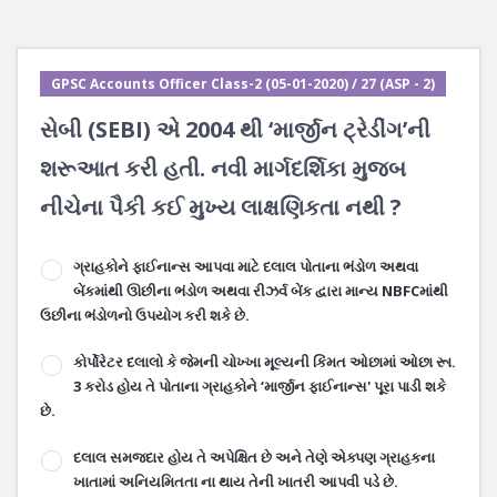
GPSC Accounts Officer Class-2 (05-01-2020) / 27 (ASP - 2)
સેબી (SEBI) એ 2004 થી ‘માર્જીન ટ્રેડીંગ’ની
શરૂઆત કરી હતી. નવી માર્ગદર્શિકા મુજબ
નીચેના પૈકી કઈ મુખ્ય લાક્ષણિકતા નથી ?
ગ્રાહકોને ફાઈનાન્સ આપવા માટે દલાલ પોતાના ભંડોળ અથવા
બેંકમાંથી ઊછીના ભંડોળ અથવા રીઝર્વ બેંક દ્વારા માન્ય NBFCમાંથી
ઉછીના ભંડોળનો ઉપયોગ કરી શકે છે.
કોર્પોરેટર દલાલો કે જેમની ચોખ્ખા મૂલ્યની કિંમત ઓછામાં ઓછા રૂા.
3 કરોડ હોય તે પોતાના ગ્રાહકોને ‘માર્જીન ફાઈનાન્સ' પૂરા પાડી શકે
છે.
દલાલ સમજદાર હોય તે અપેક્ષિત છે અને તેણે એક્પણ ગ્રાહકના
ખાતામાં અનિયમિતતા ના થાય તેની ખાતરી આપવી પડે છે.