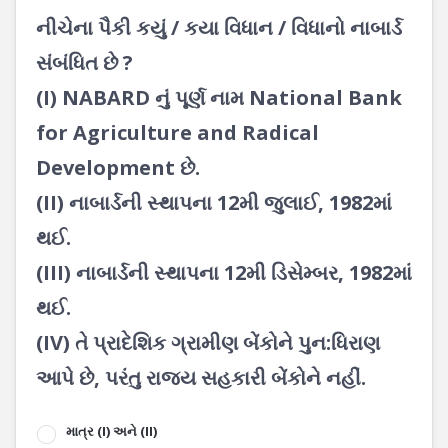
નીચેના પૈકી કયું / કયા વિધાન / વિધાનો નાબાર્ડ
સંબંધિત છે ?
(I) NABARD નું પૂર્ણ નામ National Bank
for Agriculture and Radical
Development છે.
(II) નાબાર્ડની સ્થાપના 12મી જુલાઈ, 1982માં
થઈ.
(III) નાબાર્ડની સ્થાપના 12મી ડિસેમ્બર, 1982માં
થઈ.
(IV) તે પ્રાદેશિક ગ્રામીણ બેંકોને પુન:ધિરાણ
આપે છે, પરંતુ રાજ્ય સહકારી બેંકોને નહીં.
માત્ર (I) અને (II)