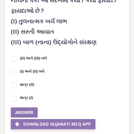
નીચેના પૈકી આ સંદર્ભમાં કયો / કયા ફાયદો /
ફાયદાઓ છે ?
(I) તુલનાત્મક ખર્ચ લાભ
(II) સસ્તી આયાત
(III) બાળ (નાના) ઉદ્યોગોને સંરક્ષણ
(II) અને (III) બંને
(I) અને (II) બંને
માત્ર (II)
માત્ર (I)
ANSWER
DOWNLOAD GUJARATI MCQ APP