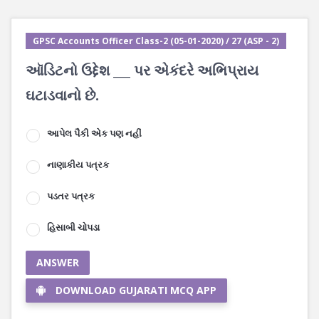
GPSC Accounts Officer Class-2 (05-01-2020) / 27 (ASP - 2)
ઑડિટનો ઉદ્દેશ ___ પર એકંદરે અભિપ્રાય
ઘટાડવાનો છે.
આપેલ પૈકી એક પણ નહીં
નાણાકીય પત્રક
પડતર પત્રક
હિસાબી ચોપડા
ANSWER
DOWNLOAD GUJARATI MCQ APP