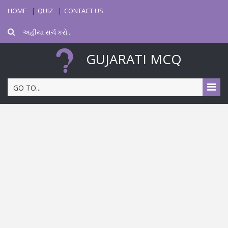
HOME
QUIZ
CONTACT US
GUJARATI MCQ
GO TO...