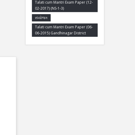
Talati cum Mantri Exam Paper (12-
02-2017) (NS-1-3)
સંયોજક
Talati cum Mantri Exam Paper (06-
06-2015) Gandhinagar District