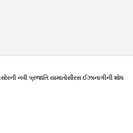
યનાસોરની નવી પ્રજાતિ યામાતોસૌરસ ઈઝાનાગીની શોધ