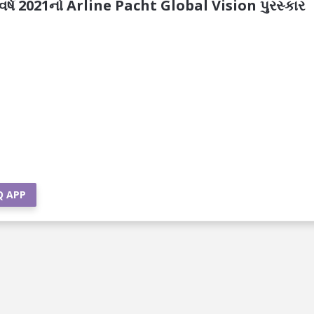
િને વર્ષ 2021નો Arline Pacht Global Vision પુરસ્કાર
Q APP