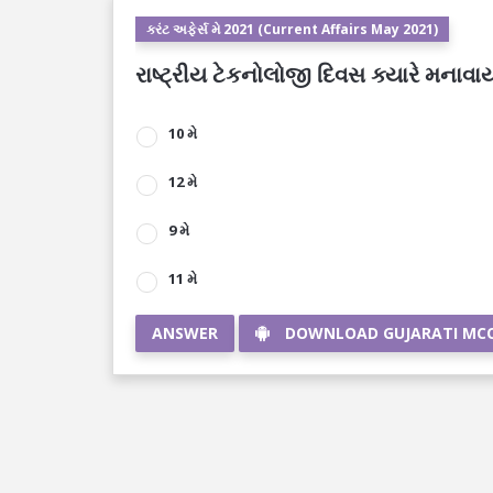
કરંટ અફેર્સ મે 2021 (Current Affairs May 2021)
રાષ્ટ્રીય ટેકનોલોજી દિવસ ક્યારે મનાવાય
10 મે
12 મે
9 મે
11 મે
ANSWER
DOWNLOAD GUJARATI MC