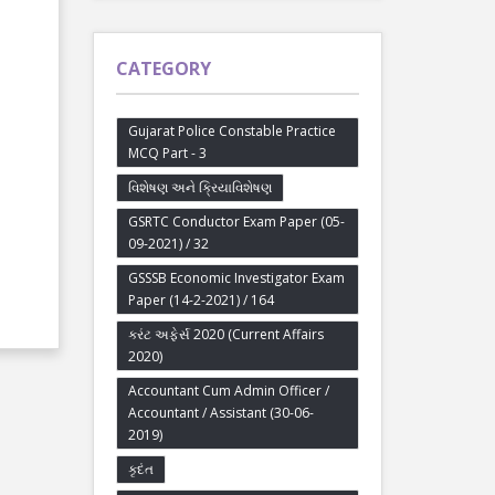
CATEGORY
Gujarat Police Constable Practice
MCQ Part - 3
વિશેષણ અને ક્રિયાવિશેષણ
GSRTC Conductor Exam Paper (05-
09-2021) / 32
GSSSB Economic Investigator Exam
Paper (14-2-2021) / 164
કરંટ અફેર્સ 2020 (Current Affairs
2020)
Accountant Cum Admin Officer /
Accountant / Assistant (30-06-
2019)
કૃદંત