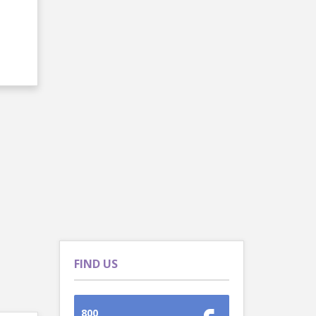
FIND US
800