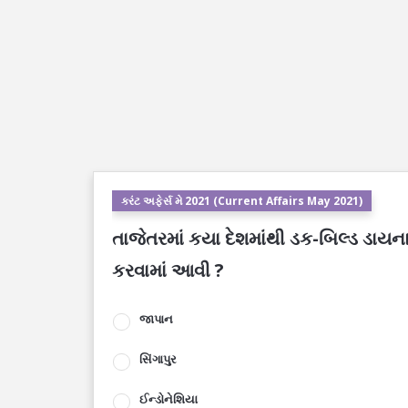
કરંટ અફેર્સ મે 2021 (Current Affairs May 2021)
તાજેતરમાં કયા દેશમાંથી ડક-બિલ્ડ ડા
કરવામાં આવી ?
જાપાન
સિંગાપુર
ઈન્ડોનેશિયા