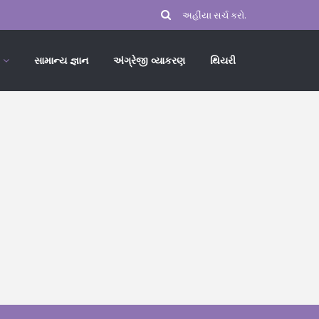
સામાન્ય જ્ઞાન
અંગ્રેજી વ્યાકરણ
થિયરી