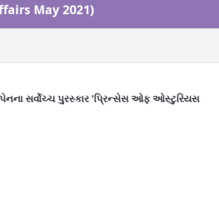
Affairs May 2021)
્પેનના સર્વોચ્ચ પુરસ્કાર 'પ્રિન્સેસ ઓફ ઓસ્ટુરિયસ