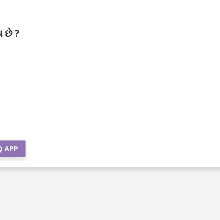
 છે ?
Q APP