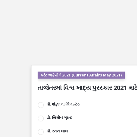
કરંટ અફેર્સ મે 2021 (Current Affairs May 2021)
તાજેતરમાં વિશ્વ ખાદ્ય પુરસ્કાર 2021 મ
ડૉ. શંકુતલા થિલસ્ટેડ
ડૉ. સિમોન ગ્રુટ
ડૉ. રતન લાલ