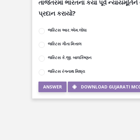
તાજેતરમાં ભારતના કયા પૂર્વ ન્યાયમૂર્ત
પ્રદાન કરાયો?
જસ્ટિસ આર.એમ.લોધા
જસ્ટિસ ગીતા મિત્તાલ
જસ્ટિસ કે.જી. બાલકિષ્ણન
જસ્ટિસ રંગનાથ મિશ્રા
ANSWER
DOWNLOAD GUJARATI MC