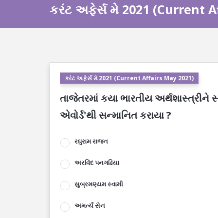
કરંટ અફેર્સ મે 2021 (Current 
કરંટ અફેર્સ મે 2021 (Current Affairs May 2021)
તાજેતરમાં કયા ભારતીય અર્થશાસ્ત્રીને સ
એવોર્ડ'થી સન્માનિત કરાયા ?
રઘુરામ રાજન
અરવિંદ પનગઢિયા
સુબ્રમણ્યમ સ્વામી
અમર્ત્ય સેન