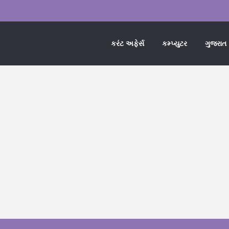
કરંટ અફેર્સ
કમ્પ્યુટર
ગુજરાત