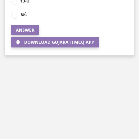
13મી
8મી
ANSWER
DOWNLOAD GUJARATI MCQ APP