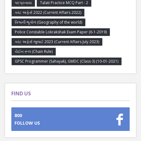
પદપ્રત્યય
Talati Practice MCQ Part - 2
કરંટ અફેર્સ 2022 (Current Affairs 2022)
વિશ્વની ભૂગોળ (Geography of the world)
Police Constable Lokrakshak Exam Paper (6-1-2019)
કરંટ અફેર્સ જુલાઈ 2023 (Current Affairs July 2023)
ચેઈન રૂલ (Chain Rule)
GPSC Programmer (Sahayak), GMDC (Class-3) (10-01-2021)
FIND US
800
FOLLOW US