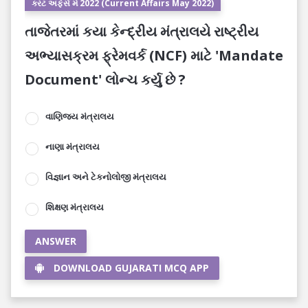
કરંટ અફેર્સ મે 2022 (Current Affairs May 2022)
તાજેતરમાં કયા કેન્દ્રીય મંત્રાલયે રાષ્ટ્રીય
અભ્યાસક્રમ ફ્રેમવર્ક (NCF) માટે 'Mandate
Document' લોન્ચ કર્યુ છે ?
વાણિજ્ય મંત્રાલય
નાણા મંત્રાલય
વિજ્ઞાન અને ટેકનોલોજી મંત્રાલય
શિક્ષણ મંત્રાલય
ANSWER
DOWNLOAD GUJARATI MCQ APP