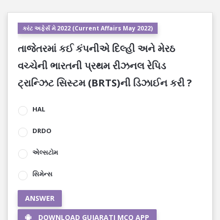
કરંટ અફેર્સ મે 2022 (Current Affairs May 2022)
તાજેતરમાં કઈ કંપનીએ દિલ્હી અને મેરઠ
વચ્ચેની ભારતની પ્રથમ રીઝનલ રેપિડ
ટ્રાન્ઝિટ સિસ્ટમ (BRTS)ની ડિઝાઈન કરી ?
HAL
DRDO
એલ્સટોમ
સિમેન્સ
ANSWER
DOWNLOAD GUJARATI MCQ APP