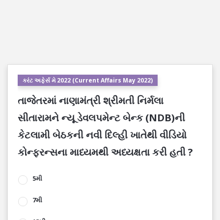
કરંટ અફેર્સ મે 2022 (Current Affairs May 2022)
તાજેતરમાં નાણામંત્રી શ્રીમતી નિર્મલા
સીતારામને ન્યૂ ડેવલપમેન્ટ બેન્ક (NDB)ની
કેટલામી બેઠકની નવી દિલ્હી ખાતેથી વીડિયો
કોન્ફરન્સના માધ્યમથી અધ્યક્ષતા કરી હતી ?
5મી
7મી