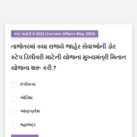
કરંટ અફેર્સ મે 2022 (Current Affairs May 2022)
તાજેતરમાં ક્યા રાજ્યે જાહેર સેવાઓની ડોર
સ્ટેપ ડિલીવરી માટેની યોજના મુખ્યમંત્રી મિતાન
યોજના શરૂ કરી ?
છત્તીસગઢ
ઓડિશા
આંધ્રપ્રદેશ
મહારાષ્ટ્ર