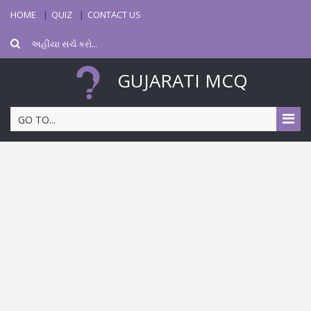
HOME
QUIZ
CONTACT US
GUJARATI MCQ
GO TO...