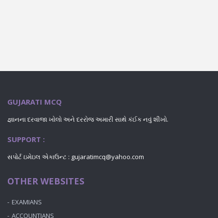
GUJARATI MCQ
જ્ઞાનના દરવાજા ખોલો અને દરરોજ અમારી સાથે કંઈક નવું શીખો.
SUPPORT :
સપોર્ટ ઇમેઇલ એકાઉન્ટ :
gujaratimcq@yahoo.com
OTHER WEBSITES
EXAMIANS
ACCOUNTIANS