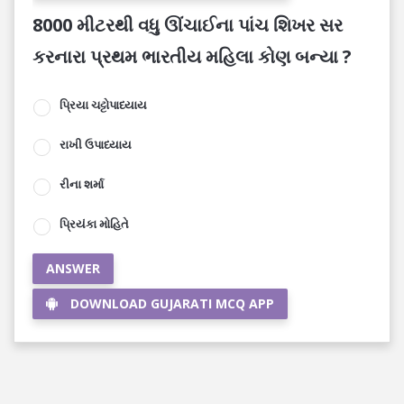
8000 મીટરથી વધુ ઊંચાઈના પાંચ શિખર સર
કરનારા પ્રથમ ભારતીય મહિલા કોણ બન્યા ?
પ્રિયા ચટ્ટોપાધ્યાય
રાખી ઉપાધ્યાય
રીના શર્મા
પ્રિયંકા મોહિતે
ANSWER
DOWNLOAD GUJARATI MCQ APP