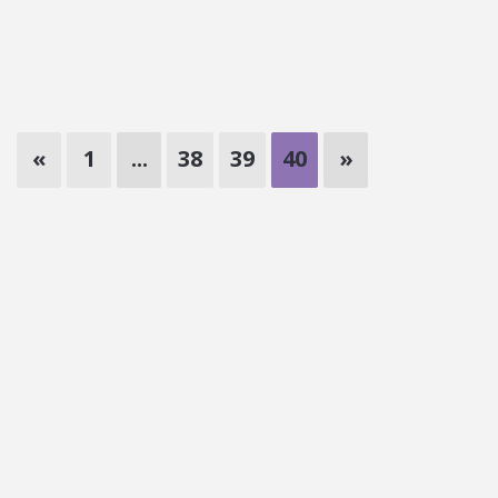
«
1
...
38
39
40
»