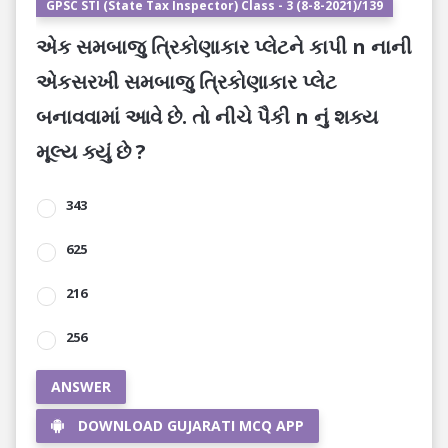
GPSC STI (State Tax Inspector) Class - 3 (8-8-2021)/139
એક સમબાજુ ત્રિકોણાકાર પ્લેટને કાપી n નાની
એકસરખી સમબાજુ ત્રિકોણાકાર પ્લેટ
બનાવવામાં આવે છે. તો નીચે પૈકી n નું શક્ય
મૂલ્ય ક્યું છે ?
343
625
216
256
ANSWER
DOWNLOAD GUJARATI MCQ APP