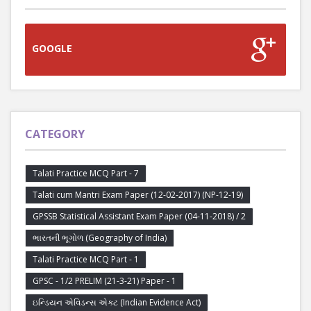
GOOGLE
CATEGORY
Talati Practice MCQ Part - 7
Talati cum Mantri Exam Paper (12-02-2017) (NP-12-19)
GPSSB Statistical Assistant Exam Paper (04-11-2018) / 2
ભારતની ભૂગોળ (Geography of India)
Talati Practice MCQ Part - 1
GPSC - 1/2 PRELIM (21-3-21) Paper - 1
ઇન્ડિયન એવિડન્સ એક્ટ (Indian Evidence Act)