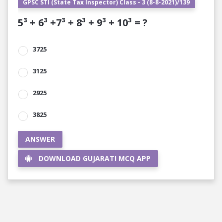
GPSC STI (State Tax Inspector) Class - 3 (8-8-2021)/139
5³ + 6³ +7³ + 8³ + 9³ + 10³ = ?
3725
3125
2925
3825
ANSWER
DOWNLOAD GUJARATI MCQ APP