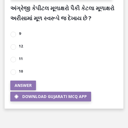
અંગ્રેજી કેપીટલ મૂળાક્ષરો પૈકી કેટલા મૂળાક્ષરો
અરીસામાં મૂળ સ્વરૂપે જ દેખાય છે ?
9
12
11
10
ANSWER
DOWNLOAD GUJARATI MCQ APP