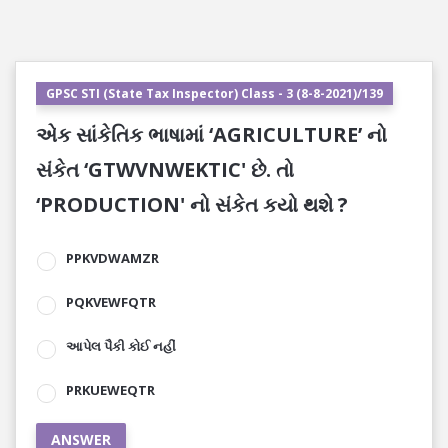
GPSC STI (State Tax Inspector) Class - 3 (8-8-2021)/139
એક સાંકેતિક ભાષામાં ‘AGRICULTURE’ નો
સંકેત ‘GTWVNWEKTIC' છે. તો
‘PRODUCTION' નો સંકેત કયો થશે ?
PPKVDWAMZR
PQKVEWFQTR
આપેલ પૈકી કોઈ નહીં
PRKUEWEQTR
ANSWER