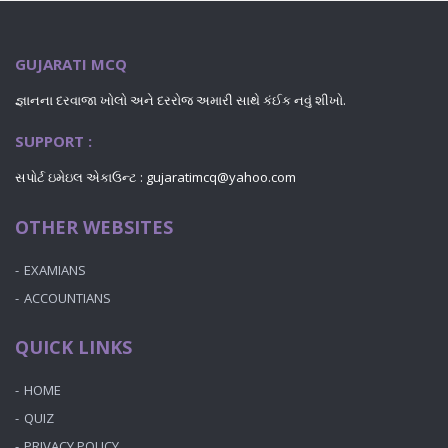
GUJARATI MCQ
જ્ઞાનના દરવાજા ખોલો અને દરરોજ અમારી સાથે કંઈક નવું શીખો.
SUPPORT :
સપોર્ટ ઇમેઇલ એકાઉન્ટ :
gujaratimcq@yahoo.com
OTHER WEBSITES
EXAMIANS
ACCOUNTIANS
QUICK LINKS
HOME
QUIZ
PRIVACY POLICY