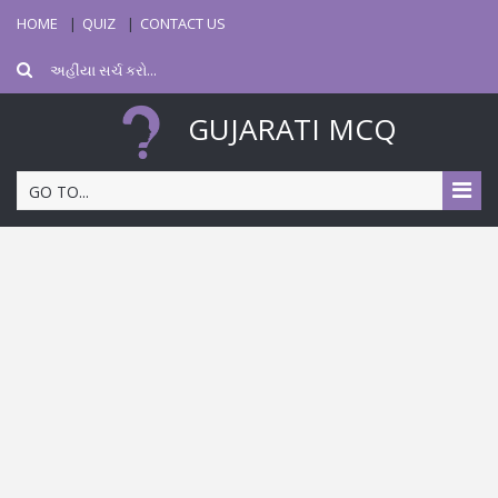
HOME
QUIZ
CONTACT US
GUJARATI MCQ
GO TO...