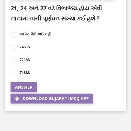
21, 24 અને 27 વડે વિભાજ્ય હોય એવી
નાનામાં નાની પૂર્ણઘન સંખ્યા કઈ હશે ?
આપેલ પૈકી કોઈ નહીં
74808
72088
74888
ANSWER
DOWNLOAD GUJARATI MCQ APP