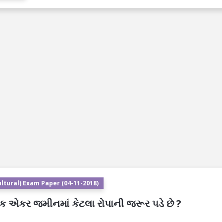
ltural) Exam Paper (04-11-2018)
એક એકર જમીનમાં કેટલા રોપાની જરૂર પડે છે ?