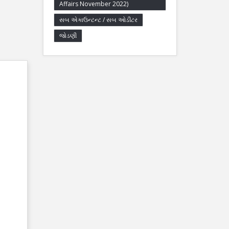
Affairs November 2022)
સબ એકાઉન્ટન્ટ / સબ ઓડીટર
જોડણી