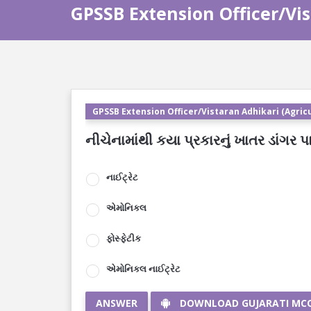
GPSSB Extension Officer/Vis
GPSSB Extension Officer/Vistaran Adhikari (Agricu
નીચેનામાંથી કયા પ્રકારનું ખાતર ડાંગર 
નાઈટ્રેટ
એમોનિકલ
ફોસ્ફેટીક
એમોનિકલ નાઈટ્રેટ
ANSWER
DOWNLOAD GUJARATI MC