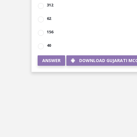
312
62
156
40
ANSWER
DOWNLOAD GUJARATI MC