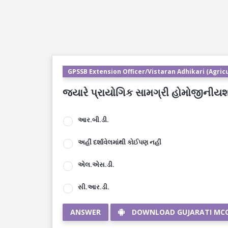
GPSSB Extension Officer/Vistaran Adhikari (Agricu
જ્યારે પ્રાયોગિક સામગ્રી હોમોજીનીય
આર.બી.ડી.
અહીં દર્શાવેલમાંથી કોઈપણ નહીં
એલ.એસ.ડી.
સી.આર.ડી.
ANSWER
DOWNLOAD GUJARATI MC