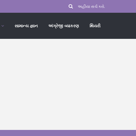
સામાન્ય જ્ઞાન
અંગ્રેજી વ્યાકરણ
થિયરી