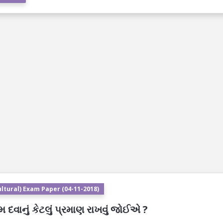
ltural) Exam Paper (04-11-2018)
વાનું કેટલું પ્રમાણ રાખવું જોઈએ ?