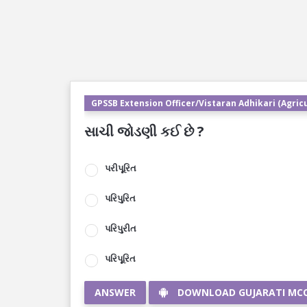
GPSSB Extension Officer/Vistaran Adhikari (Agricu
સાચી જોડણી કઈ છે ?
પરીપૂરિત
પરિપુરિત
પરિપુરીત
પરિપૂરિત
ANSWER
DOWNLOAD GUJARATI MC