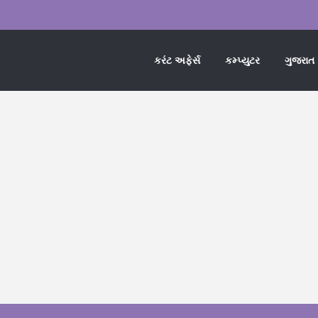
કરંટ અફેર્સ
કમ્પ્યુટર
ગુજરાત