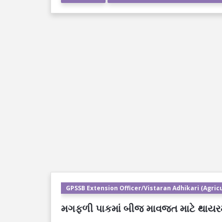
GPSSB Extension Officer/Vistaran Adhikari (Agricu
મગફળી પાકમાં બીજ માવજત માટે થાયરમ દ