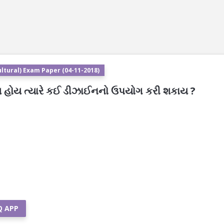
ltural) Exam Paper (04-11-2018)
શ હોય ત્યારે કઈ ડીઝાઈનનો ઉપયોગ કરી શકાય ?
Q APP