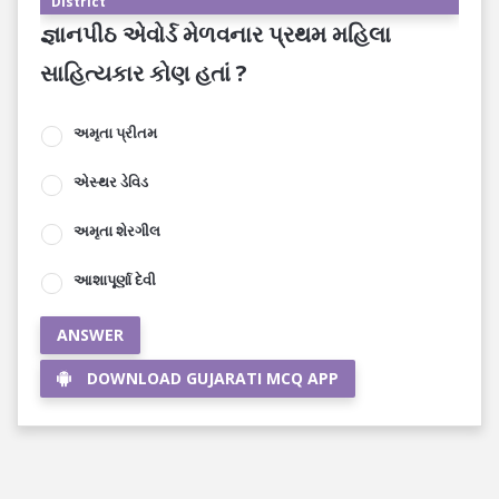
District
જ્ઞાનપીઠ એવોર્ડ મેળવનાર પ્રથમ મહિલા
સાહિત્યકાર કોણ હતાં ?
અમૃતા પ્રીતમ
એસ્થર ડેવિડ
અમૃતા શેરગીલ
આશાપૂર્ણા દેવી
ANSWER
DOWNLOAD GUJARATI MCQ APP