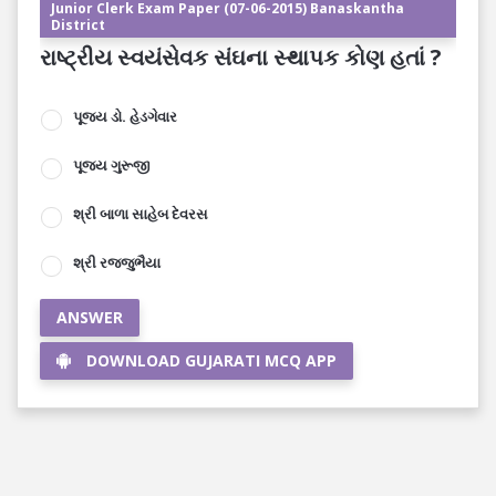
Junior Clerk Exam Paper (07-06-2015) Banaskantha
District
રાષ્ટ્રીય સ્વયંસેવક સંઘના સ્થાપક કોણ હતાં ?
પૂજ્ય ડો. હેડગેવાર
પૂજ્ય ગુરૂજી
શ્રી બાળા સાહેબ દેવરસ
શ્રી રજ્જુભૈયા
ANSWER
DOWNLOAD GUJARATI MCQ APP