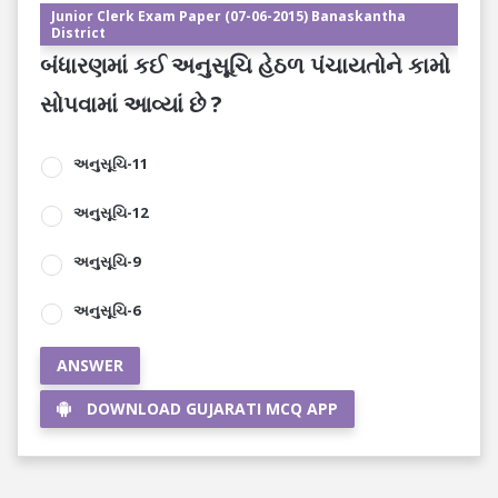
Junior Clerk Exam Paper (07-06-2015) Banaskantha
District
બંધારણમાં કઈ અનુસૂચિ હેઠળ પંચાયતોને કામો
સોપવામાં આવ્યાં છે ?
અનુસૂચિ-11
અનુસૂચિ-12
અનુસૂચિ-9
અનુસૂચિ-6
ANSWER
DOWNLOAD GUJARATI MCQ APP