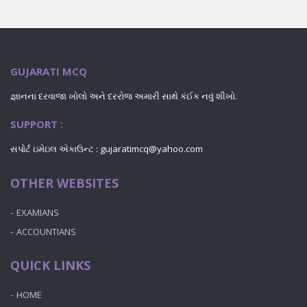
GUJARATI MCQ
જ્ઞાનના દરવાજા ખોલો અને દરરોજ અમારી સાથે કંઈક નવું શીખો.
SUPPORT :
સપોર્ટ ઇમેઇલ એકાઉન્ટ :
gujaratimcq@yahoo.com
OTHER WEBSITES
EXAMIANS
ACCOUNTIANS
QUICK LINKS
HOME