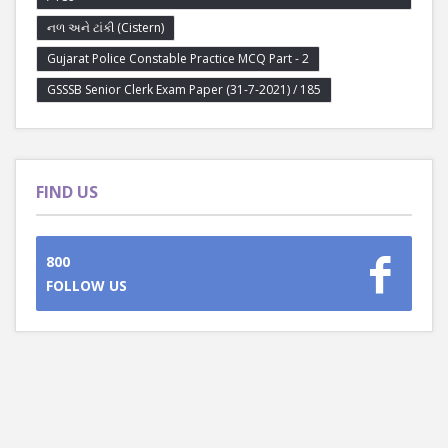
નળ અને ટાંકી (Cistern)
Gujarat Police Constable Practice MCQ Part - 2
GSSSB Senior Clerk Exam Paper (31-7-2021) / 185
FIND US
800
FOLLOW US