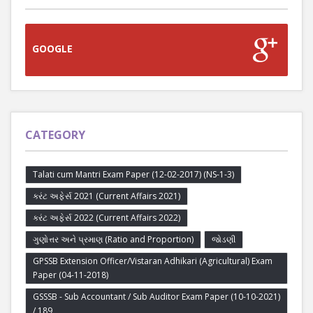
GOOGLE
CATEGORY
Talati cum Mantri Exam Paper (12-02-2017) (NS-1-3)
કરંટ અફેર્સ 2021 (Current Affairs 2021)
કરંટ અફેર્સ 2022 (Current Affairs 2022)
ગુણોત્તર અને પ્રમાણ (Ratio and Proportion)
જોડણી
GPSSB Extension Officer/Vistaran Adhikari (Agricultural) Exam
Paper (04-11-2018)
GSSSB - Sub Accountant / Sub Auditor Exam Paper (10-10-2021)
/ 189