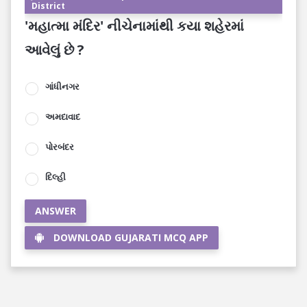
District
'મહાત્મા મંદિર' નીચેનામાંથી કયા શહેરમાં
આવેલું છે ?
ગાંધીનગર
અમદાવાદ
પોરબંદર
દિલ્હી
ANSWER
DOWNLOAD GUJARATI MCQ APP