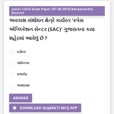
Junior Clerk Exam Paper (07-06-2015) Banaskantha
District
અવકાશ સંશોધન ક્ષેત્રે કાર્યરત 'સ્પેસ
એપ્લિકેશન સેન્ટર (SAC)' ગુજરાતના કયા
શહેરમાં આવેલું છે ?
વડોદરા
ગાંધીનગર
રાજકોટ
અમદાવાદ
ANSWER
DOWNLOAD GUJARATI MCQ APP