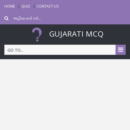
HOME
QUIZ
CONTACT US
GUJARATI MCQ
GO TO...