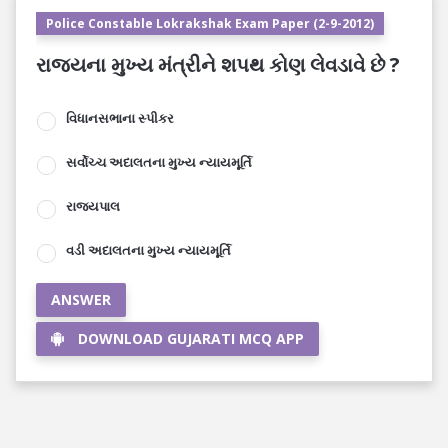
Police Constable Lokrakshak Exam Paper (2-9-2012)
રાજયના મુખ્ય મંત્રીને શપથ કોણ લેવડાવે છે ?
વિધાનસભાના સ્પીકર
સર્વોચ્ચ અદાલતના મુખ્ય ન્યાયમૂર્તિ
રાજયપાલ
વડી અદાલતના મુખ્ય ન્યાયમૂર્તિ
ANSWER
DOWNLOAD GUJARATI MCQ APP