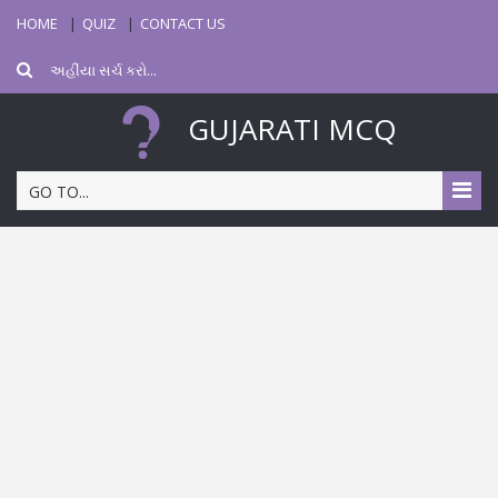
HOME
QUIZ
CONTACT US
GUJARATI MCQ
GO TO...