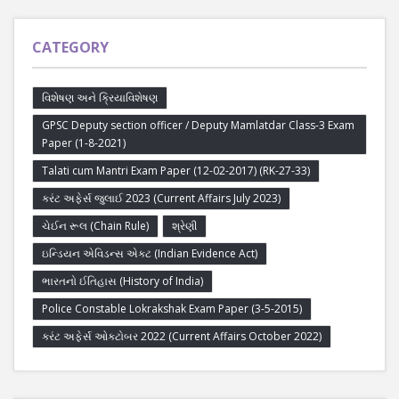
CATEGORY
વિશેષણ અને ક્રિયાવિશેષણ
GPSC Deputy section officer / Deputy Mamlatdar Class-3 Exam
Paper (1-8-2021)
Talati cum Mantri Exam Paper (12-02-2017) (RK-27-33)
કરંટ અફેર્સ જુલાઈ 2023 (Current Affairs July 2023)
ચેઈન રૂલ (Chain Rule)
શ્રેણી
ઇન્ડિયન એવિડન્સ એક્ટ (Indian Evidence Act)
ભારતનો ઈતિહાસ (History of India)
Police Constable Lokrakshak Exam Paper (3-5-2015)
કરંટ અફેર્સ ઓક્ટોબર 2022 (Current Affairs October 2022)