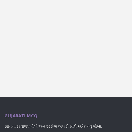
GUJARATI MCQ
જ્ઞાનના દરવાજા ખોલો અને દરરોજ અમારી સાથે કંઈક નવું શીખો.