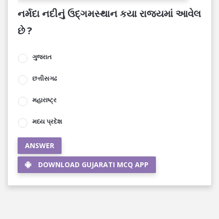
નર્મદા નદીનું ઉદ્ગમસ્થાન કયા રાજ્યમાં આવેલ
છે ?
ગુજરાત
છત્તીસગઢ
મહારાષ્ટ્ર
મધ્ય પ્રદેશ
ANSWER
DOWNLOAD GUJARATI MCQ APP