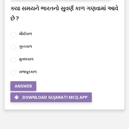
ક્યા સમયને ભારતનો સુવર્ણ કાળ ગણવામાં આવે
છે ?
મૌર્યકાળ
ગુપ્તકાળ
મુગલકાળ
રાજપૂતકાળ
ANSWER
DOWNLOAD GUJARATI MCQ APP