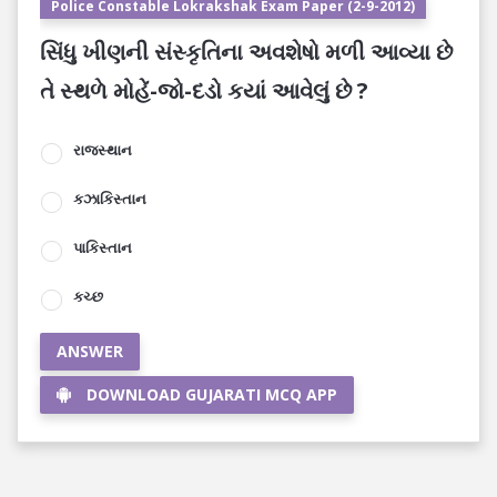
Police Constable Lokrakshak Exam Paper (2-9-2012)
સિંધુ ખીણની સંસ્કૃતિના અવશેષો મળી આવ્યા છે
તે સ્થળે મોહેં-જો-દડો કયાં આવેલું છે ?
રાજસ્થાન
કઝાકિસ્તાન
પાકિસ્તાન
કચ્છ
ANSWER
DOWNLOAD GUJARATI MCQ APP