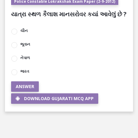
Police Constable Lokrakshak Exam Paper (2-9-2012)
યાત્રા સ્થળ કૈલાશ માનસરોવર કયાં આવેલું છે ?
ચીન
ભૂતાન
નેપાળ
ભારત
ANSWER
DOWNLOAD GUJARATI MCQ APP