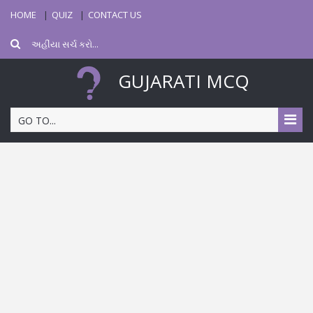
HOME
QUIZ
CONTACT US
GUJARATI MCQ
GO TO...