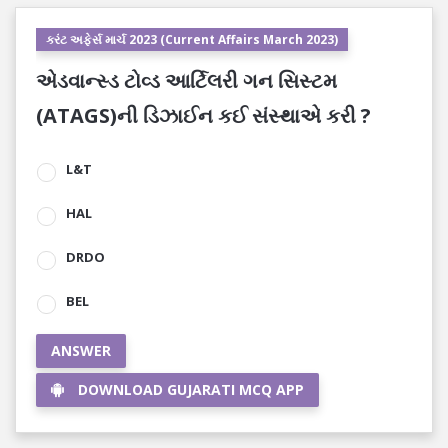
કરંટ અફેર્સ માર્ચ 2023 (Current Affairs March 2023)
એડવાન્સ્ડ ટોવ્ડ આર્ટિલરી ગન સિસ્ટમ
(ATAGS)ની ડિઝાઈન કઈ સંસ્થાએ કરી ?
L&T
HAL
DRDO
BEL
ANSWER
DOWNLOAD GUJARATI MCQ APP