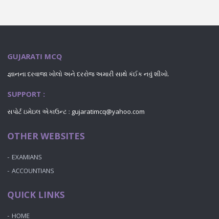
GUJARATI MCQ
જ્ઞાનના દરવાજા ખોલો અને દરરોજ અમારી સાથે કંઈક નવું શીખો.
SUPPORT :
સપોર્ટ ઇમેઇલ એકાઉન્ટ :
gujaratimcq@yahoo.com
OTHER WEBSITES
EXAMIANS
ACCOUNTIANS
QUICK LINKS
HOME