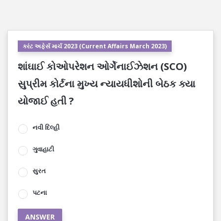
કરંટ અફેર્સ માર્ચ 2023 (Current Affairs March 2023)
શાંઘાઈ કોઓપરેશન ઓર્ગેનાઈઝેશન (SCO)
સુપ્રીમ કોર્ટના મુખ્ય ન્યાયધીશોની બેઠક ક્યા
યોજાઈ હતી ?
નવી દિલ્હી
ગુવાહાટી
સુરત
પટના
ANSWER