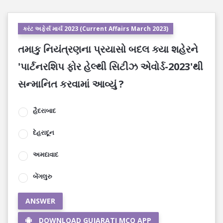
કરંટ અફેર્સ માર્ચ 2023 (Current Affairs March 2023)
તમાકુ નિયંત્રણના પ્રયાસો બદલ ક્યા શહેરને
'પાર્ટનરશિપ ફોર હેલ્થી સિટીઝ એવોર્ડ-2023'થી
સન્માનિત કરવામાં આવ્યું ?
હૈદરાબાદ
દેહરાદૂન
અમદાવાદ
બેંગલુરુ
ANSWER
DOWNLOAD GUJARATI MCQ APP