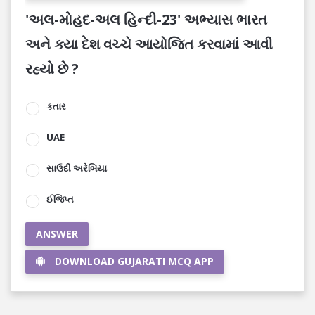
'અલ-મોહદ-અલ હિન્દી-23' અભ્યાસ ભારત
અને ક્યા દેશ વચ્ચે આયોજિત કરવામાં આવી
રહ્યો છે ?
કતાર
UAE
સાઉદી અરેબિયા
ઈજિપ્ત
ANSWER
DOWNLOAD GUJARATI MCQ APP