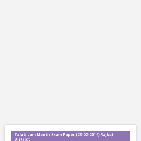
Talati cum Mantri Exam Paper (23-02-2014) Rajkot
District