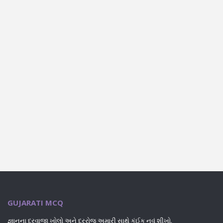
GUJARATI MCQ
જ્ઞાનના દરવાજા ખોલો અને દરરોજ અમારી સાથે કંઈક નવું શીખો.