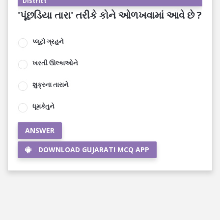
District
'પૂંછડિયા તારા' તરીકે કોને ઓળખવામાં આવે છે ?
પ્લૂટો ગ્રહને
ખરતી ઊલ્કાઓને
શુક્રના તારાને
ધૂમકેતુને
ANSWER
DOWNLOAD GUJARATI MCQ APP