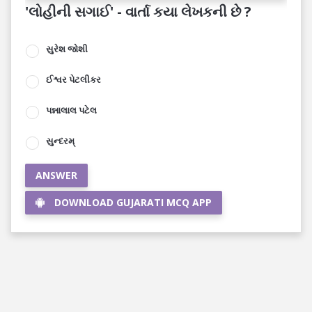
'લોહીની સગાઈ' - વાર્તા કયા લેખકની છે ?
સુરેશ જોશી
ઈશ્વર પેટલીકર
પન્નાલાલ પટેલ
સુન્દરમ્‌
ANSWER
DOWNLOAD GUJARATI MCQ APP