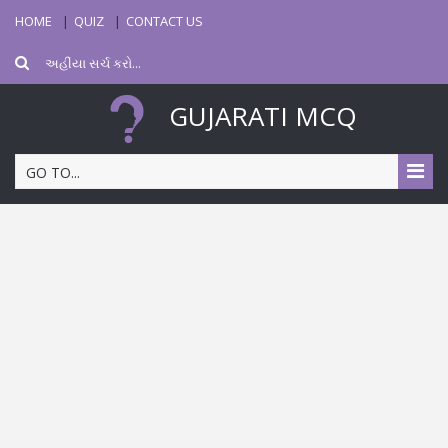
HOME
QUIZ
CONTACT US
GUJARATI MCQ
GO TO...