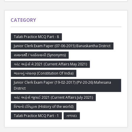
CATEGORY
Talati Practice MCQ Part - 8
Junior Clerk Exam Paper (07-06-2015) Banaskantha District
સમાનાર્થી / પર્યાયવાચી (Synonyms)
કરંટ અફેર્સ મે 2021 (Current Affairs May 2021)
ભારતનું બંધારણ (Constitution Of India)
Junior Clerk Exam Paper (19-02-2017) (PV-20-26) Mahesana
District
કરંટ અફેર્સ જુલાઈ 2021 (Current Affairs July 2021)
વિશ્વનો ઈતિહાસ (History of the world)
Talati Practice MCQ Part - 1
તળપદા