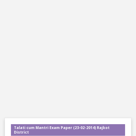
Talati cum Mantri Exam Paper (23-02-2014) Rajkot
District