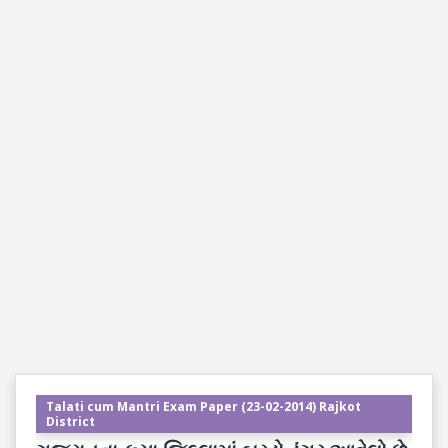
Talati cum Mantri Exam Paper (23-02-2014) Rajkot
District