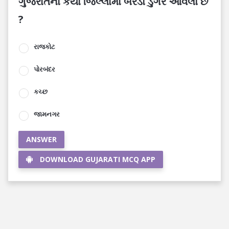
ગુજરાતના કયા જિલ્લામાં બરડો ડુંગર આવેલો છે
?
રાજકોટ
પોરબંદર
કચ્છ
જામનગર
ANSWER
DOWNLOAD GUJARATI MCQ APP