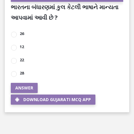
ભારતના બંધારણમાં કુલ કેટલી ભાષાને માન્યતા
આપવામાં આવી છે ?
26
12
22
28
ANSWER
DOWNLOAD GUJARATI MCQ APP