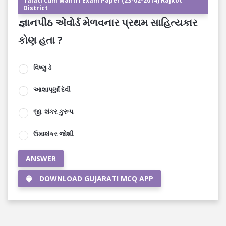
Talati cum Mantri Exam Paper (23-02-2014) Rajkot
District
જ્ઞાનપીઠ એવોર્ડ મેળવનાર પ્રથમ સાહિત્યકાર
કોણ હતા ?
વિષ્ણુ ડે
આશાપૂર્ણા દેવી
જી. શંકર કુરૂપ
ઉમાશંકર જોશી
ANSWER
DOWNLOAD GUJARATI MCQ APP